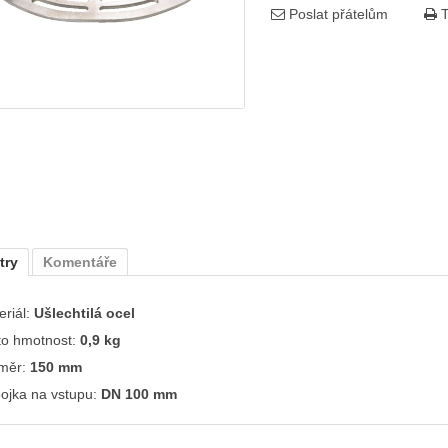
Poslat přátelům
T
try
Komentáře
riál:
Ušlechtilá ocel
to hmotnost:
0,9 kg
měr:
150 mm
pojka na vstupu:
DN 100 mm