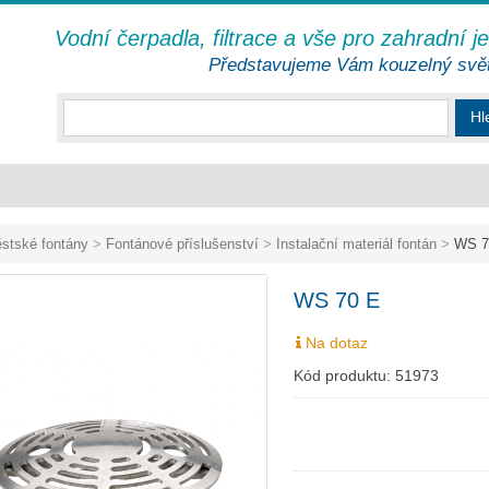
Vodní čerpadla, filtrace a vše pro zahradní j
Představujeme Vám kouzelný svě
Hl
stské fontány
>
Fontánové příslušenství
>
Instalační materiál fontán
>
WS 7
WS 70 E
Na dotaz
Kód produktu:
51973