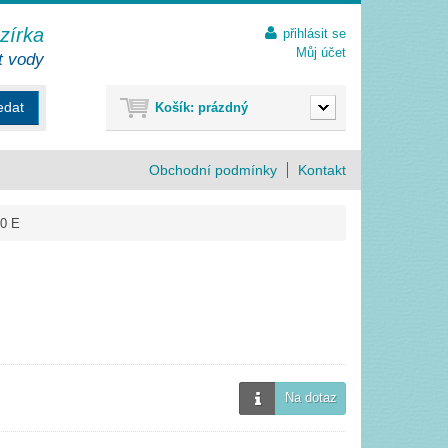
ezírka
přihlásit se
Můj účet
t vody
edat
Košík:
prázdný
Obchodní podmínky
Kontakt
0 E
Na dotaz