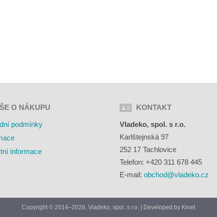
ŠE O NÁKUPU
KONTAKT
dní podmínky
Vladeko, spol. s r.o.
Karlštejnská 97
mace
252 17 Tachlovice
tní informace
Telefon: +420 311 678 445
E-mail:
obchod@vladeko.cz
Copyright © 2014–2026, Vladeko, spol. s r.o. | Developed by
Kinet