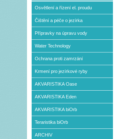
Osvětlení a řízení el. proudu
Čištění a péče o jezírka
Přípravky na úpravu vody
Water Technology
Ochrana proti zamrzání
Krmení pro jezírkové ryby
AKVARISTIKA Oase
AKVARISTIKA Eden
AKVARISTIKA biOrb
Teraristika biOrb
ARCHIV