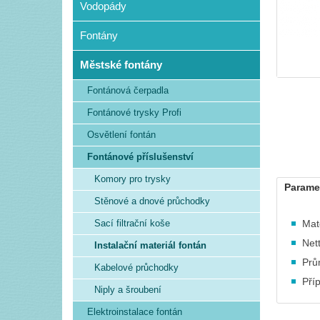
Vodopády
Fontány
Městské fontány
Fontánová čerpadla
Fontánové trysky Profi
Osvětlení fontán
Fontánové příslušenství
Komory pro trysky
Parame
Stěnové a dnové průchodky
Sací filtrační koše
Mate
Net
Instalační materiál fontán
Prů
Kabelové průchodky
Pří
Niply a šroubení
Elektroinstalace fontán