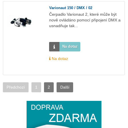
Varionaut 150 / DMX / 02
Čerpadlo Varionaut 2, které může být
nově ovládáno pomocí připojení DMX a
usnadňuje tak...
Na dotaz
Na dotaz
Předchozí
1
2
Další