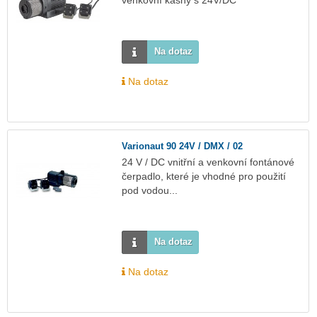
venkovní kašny s 24V/DC
Na dotaz
Na dotaz
Varionaut 90 24V / DMX / 02
24 V / DC vnitřní a venkovní fontánové
čerpadlo, které je vhodné pro použití
pod vodou...
Na dotaz
Na dotaz