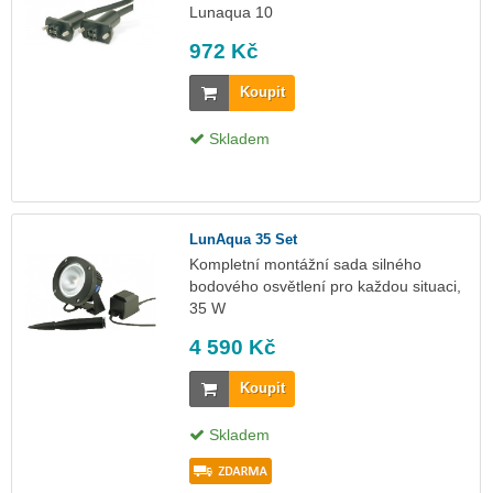
Lunaqua 10
972 Kč
Koupit
Skladem
LunAqua 35 Set
Kompletní montážní sada silného
bodového osvětlení pro každou situaci,
35 W
4 590 Kč
Koupit
Skladem