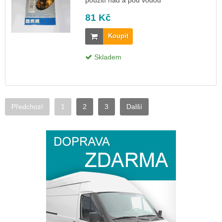
81 Kč
Koupit
Skladem
Předchozí
1
2
3
Další