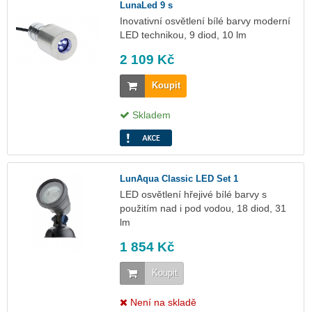
LunaLed 9 s
Inovativní osvětlení bílé barvy moderní
LED technikou, 9 diod, 10 lm
2 109 Kč
Koupit
Skladem
LunAqua Classic LED Set 1
LED osvětlení hřejivé bílé barvy s
použitím nad i pod vodou, 18 diod, 31
lm
1 854 Kč
Koupit
Není na skladě