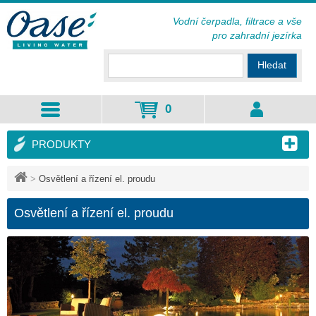
Vodní čerpadla, filtrace a vše
pro zahradní jezírka
Hledat
0
PRODUKTY
>
Osvětlení a řízení el. proudu
Osvětlení a řízení el. proudu