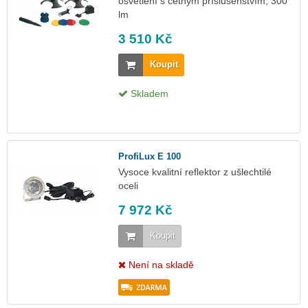
osvětlení s četným příslušenstvím, 300
lm
3 510 Kč
Koupit
Skladem
ProfiLux E 100
Vysoce kvalitní reflektor z ušlechtilé
oceli
7 972 Kč
Koupit
Není na skladě