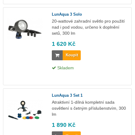
LunAqua 3 Solo
20-wattové zahradní světlo pro použití
nad i pod vodou, určeno k doplnění
setů, 300 lm
1 620 Kč
Koupit
Skladem
LunAqua 3 Set 1
Atraktivní 1-dílná kompletní sada
osvětlení s četným příslušenstvím, 300
lm
1 890 Kč