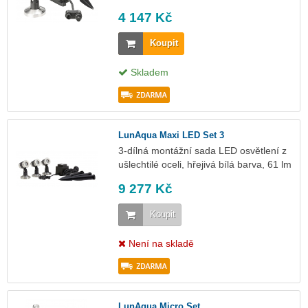
4 147 Kč
Koupit
Skladem
LunAqua Maxi LED Set 3
3-dílná montážní sada LED osvětlení z
ušlechtilé oceli, hřejivá bílá barva, 61 lm
9 277 Kč
Koupit
Není na skladě
LunAqua Micro Set