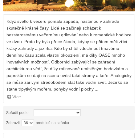
Když světlo k večeru pomalu zapadá, nastanou v zahradě
skutečně krásné časy. Lidé se začínají scházet k
bezstarostnému večernímu grilování nebo k romantické hodince
ve dvou. Proto by byla přece škoda, kdyby se přitom měli zříci
krásy zahrady a jezírka. Kdo by chtěl vdechnout tmavému
dennímu času zcela vlastní okouzlení, má díky OASE mnoho
inovativních možností. Odborníci zabývající se zahradní
architekturou vědí, že díky rafinovaně umístěným bodovkám a
paprskům se dají na scénu uvést také stromy a keře. Analogicky
se může zářivým středobodem stát také vodní svět. Jezírko se
stane třpytivým mořem, pohyby vodní plochy
...
Více
Seřadit podle
Zobrazit:
produktů na stránku