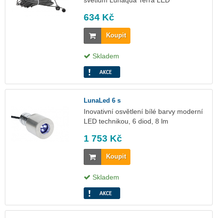
634 Kč
Koupit
Skladem
LunaLed 6 s
Inovativní osvětlení bílé barvy moderní
LED technikou, 6 diod, 8 lm
1 753 Kč
Koupit
Skladem