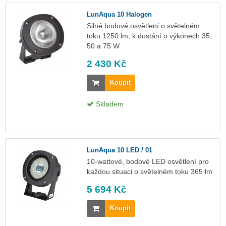
LunAqua 10 Halogen
Silné bodové osvětlení o světelném
toku 1250 lm, k dostání o výkonech 35,
50 a 75 W
2 430 Kč
Koupit
Skladem
LunAqua 10 LED / 01
10-wattové, bodové LED osvětlení pro
každou situaci o světelném toku 365 lm
5 694 Kč
Koupit