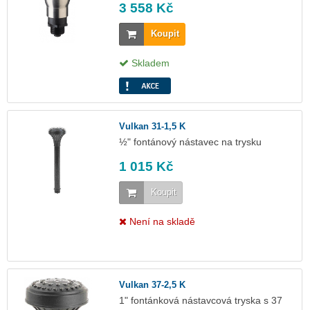
3 558 Kč
Koupit
Skladem
Vulkan 31-1,5 K
½" fontánový nástavec na trysku
1 015 Kč
Koupit
Není na skladě
Vulkan 37-2,5 K
1" fontánková nástavcová tryska s 37