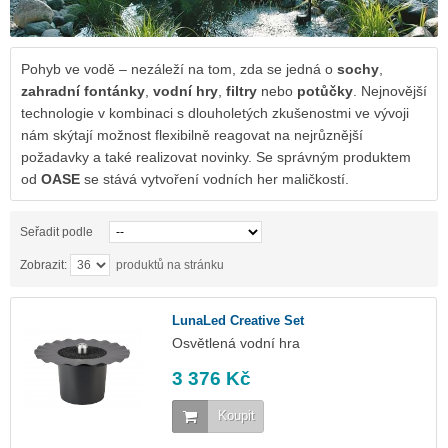
Pohyb ve vodě – nezáleží na tom, zda se jedná o
sochy
,
zahradní fontánky
,
vodní hry
,
filtry
nebo
potůčky
. Nejnovější
technologie v kombinaci s dlouholetých zkušenostmi ve vývoji
nám skýtají možnost flexibilně reagovat na nejrůznější
požadavky a také realizovat novinky. Se správným produktem
od
OASE
se stává vytvoření vodních her maličkostí.
Seřadit podle
Zobrazit:
produktů na stránku
LunaLed Creative Set
Osvětlená vodní hra
3 376 Kč
Koupit