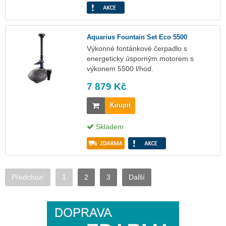
Aquarius Fountain Set Eco 5500
Výkonné fontánkové čerpadlo s
energeticky úsporným motorem s
výkonem 5500 l/hod.
7 879 Kč
Koupit
Skladem
Předchozí
1
2
3
Další