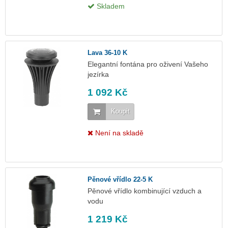
Skladem
Lava 36-10 K
Elegantní fontána pro oživení Vašeho
jezírka
1 092 Kč
Koupit
Není na skladě
Pěnové vřídlo 22-5 K
Pěnové vřídlo kombinující vzduch a
vodu
1 219 Kč