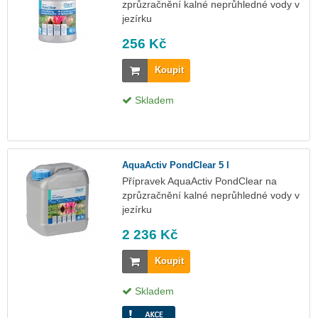
zprůzračnění kalné neprůhledné vody v
jezírku
256 Kč
Koupit
Skladem
AquaActiv PondClear 5 l
Přípravek AquaActiv PondClear na
zprůzračnění kalné neprůhledné vody v
jezírku
2 236 Kč
Koupit
Skladem