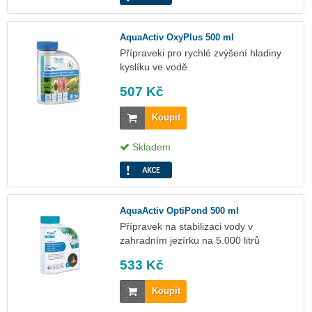
AquaActiv OxyPlus 500 ml
Přípraveki pro rychlé zvýšení hladiny
kyslíku ve vodě
507 Kč
Koupit
Skladem
AquaActiv OptiPond 500 ml
Přípravek na stabilizaci vody v
zahradním jezírku na 5.000 litrů
533 Kč
Koupit