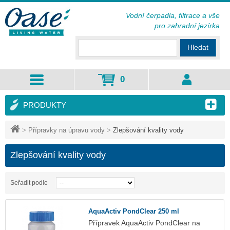
Vodní čerpadla, filtrace a vše
pro zahradní jezírka
Hledat
0
PRODUKTY
>
Přípravky na úpravu vody
>
Zlepšování kvality vody
Zlepšování kvality vody
Seřadit podle
AquaActiv PondClear 250 ml
Přípravek AquaActiv PondClear na