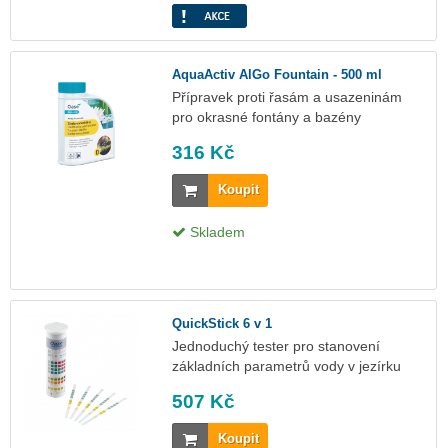
AquaActiv AlGo Fountain - 500 ml
Přípravek proti řasám a usazeninám
pro okrasné fontány a bazény
316 Kč
Koupit
Skladem
QuickStick 6 v 1
Jednoduchý tester pro stanovení
základních parametrů vody v jezírku
507 Kč
Koupit