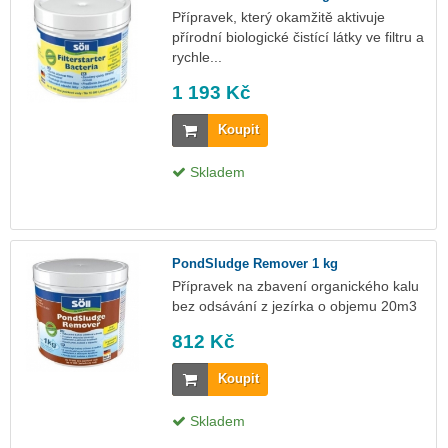
Přípravek, který okamžitě aktivuje
přírodní biologické čistící látky ve filtru a
rychle...
1 193 Kč
Koupit
Skladem
PondSludge Remover 1 kg
Přípravek na zbavení organického kalu
bez odsávání z jezírka o objemu 20m3
812 Kč
Koupit
Skladem