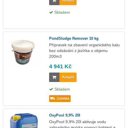
Koupit
Skladem
PondSludge Remover 10 kg
Přípravek na zbavení organického kalu
bez odsávání z jezírka o objemu
200m3
4 941 Kč
Koupit
Skladem
OxyPool 9,9% 20l
OxyPool 9,9% 20l aktivuje vodu
zahradního jezírka pomocí bakterií a