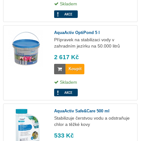
Skladem
AquaActiv OptiPond 5 l
Přípravek na stabilizaci vody v
zahradním jezírku na 50.000 litrů
2 617 Kč
Koupit
Skladem
AquaActiv Safe&Care 500 ml
Stabilizuje čerstvou vodu a odstraňuje
chlor a těžké kovy
533 Kč