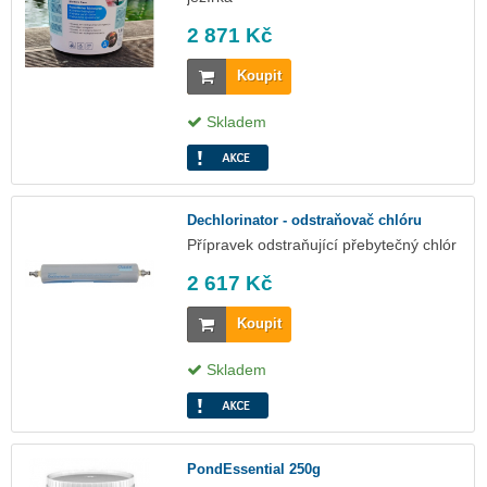
2 871 Kč
Koupit
Skladem
Dechlorinator - odstraňovač chlóru
Přípravek odstraňující přebytečný chlór
2 617 Kč
Koupit
Skladem
PondEssential 250g