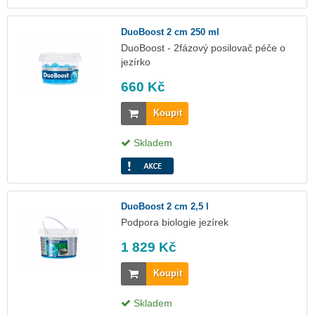
DuoBoost 2 cm 250 ml
DuoBoost - 2fázový posilovač péče o
jezírko
660 Kč
Koupit
Skladem
DuoBoost 2 cm 2,5 l
Podpora biologie jezírek
1 829 Kč
Koupit
Skladem