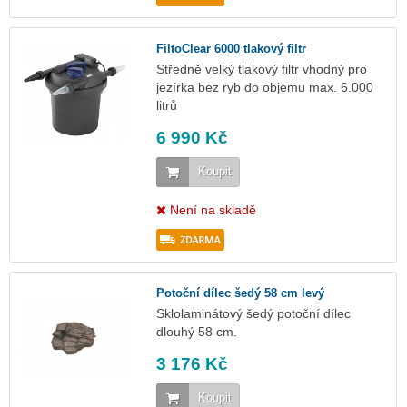
FiltoClear 6000 tlakový filtr
Středně velký tlakový filtr vhodný pro
jezírka bez ryb do objemu max. 6.000
litrů
6 990 Kč
Koupit
Není na skladě
Potoční dílec šedý 58 cm levý
Sklolaminátový šedý potoční dílec
dlouhý 58 cm.
3 176 Kč
Koupit