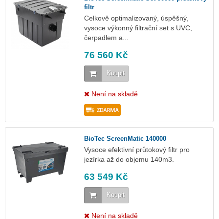
filtr
Celkově optimalizovaný, úspěšný,
vysoce výkonný filtrační set s UVC,
čerpadlem a...
76 560 Kč
Koupit
Není na skladě
BioTec ScreenMatic 140000
Vysoce efektivní průtokový filtr pro
jezírka až do objemu 140m3.
63 549 Kč
Koupit
Není na skladě