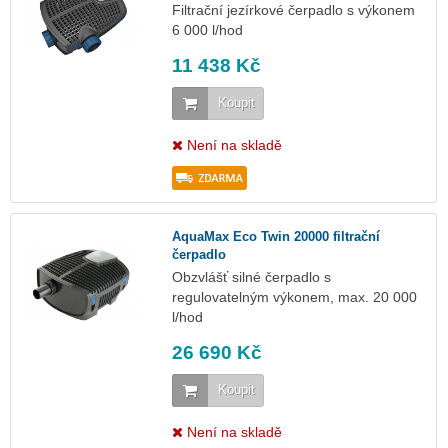
Filtrační jezírkové čerpadlo s výkonem
6 000 l/hod
11 438 Kč
Koupit
Není na skladě
AquaMax Eco Twin 20000 filtrační
čerpadlo
Obzvlášť silné čerpadlo s
regulovatelným výkonem, max. 20 000
l/hod
26 690 Kč
Koupit
Není na skladě