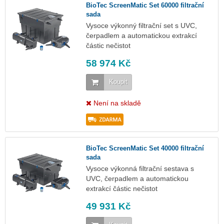
BioTec ScreenMatic Set 60000 filtrační
sada
Vysoce výkonný filtrační set s UVC,
čerpadlem a automatickou extrakcí
částic nečistot
58 974 Kč
Koupit
Není na skladě
BioTec ScreenMatic Set 40000 filtrační
sada
Vysoce výkonná filtrační sestava s
UVC, čerpadlem a automatickou
extrakcí částic nečistot
49 931 Kč