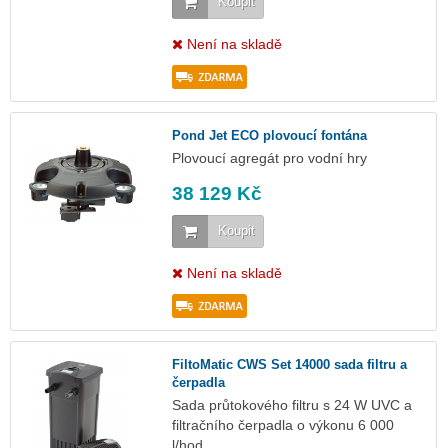
Koupit
Není na skladě
Pond Jet ECO plovoucí fontána
Plovoucí agregát pro vodní hry
38 129 Kč
Koupit
Není na skladě
FiltoMatic CWS Set 14000 sada filtru a
čerpadla
Sada průtokového filtru s 24 W UVC a
filtračního čerpadla o výkonu 6 000
l/hod