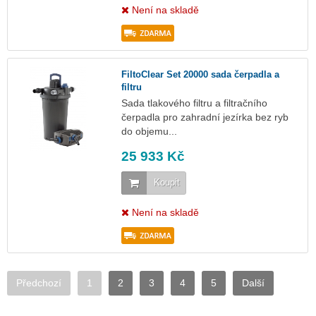
Není na skladě
FiltoClear Set 20000 sada čerpadla a
filtru
Sada tlakového filtru a filtračního
čerpadla pro zahradní jezírka bez ryb
do objemu...
25 933 Kč
Koupit
Není na skladě
Předchozí
1
2
3
4
5
Další