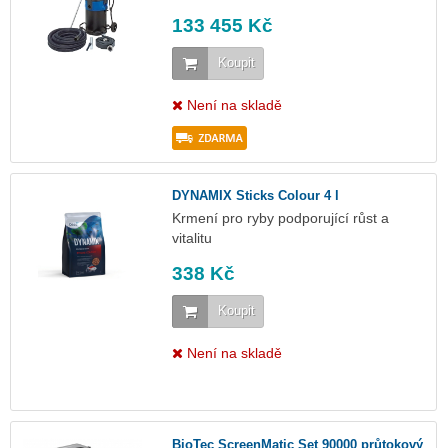
133 455 Kč
Koupit
Není na skladě
DYNAMIX Sticks Colour 4 l
Krmení pro ryby podporující růst a
vitalitu
338 Kč
Koupit
Není na skladě
BioTec ScreenMatic Set 90000 průtokový