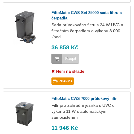
FiltoMatic CWS Set 25000 sada filtru a
čerpadla
Sada průtokového filtru s 24 W UVC a
filtračním čerpadlem o výkonu 8 000
l/hod
36 858 Kč
Koupit
Není na skladě
FiltoMatic CWS 7000 průtokový filtr
Filtr pro zahradní jezírka s UVC o
výkonu 11 W s automatickým
samočištěním
11 946 Kč