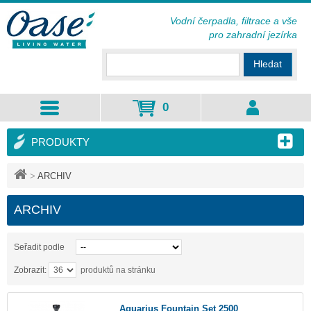
Vodní čerpadla, filtrace a vše
pro zahradní jezírka
Hledat
0
PRODUKTY
>
ARCHIV
ARCHIV
Seřadit podle
Zobrazit:
produktů na stránku
Aquarius Fountain Set 2500