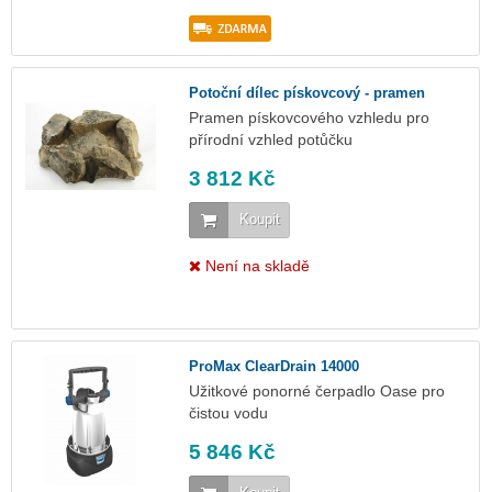
Potoční dílec pískovcový - pramen
Pramen pískovcového vzhledu pro
přírodní vzhled potůčku
3 812 Kč
Koupit
Není na skladě
ProMax ClearDrain 14000
Užitkové ponorné čerpadlo Oase pro
čistou vodu
5 846 Kč