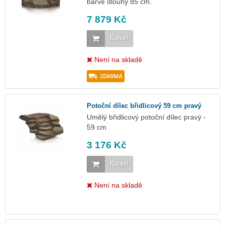
barvě dlouhý 85 cm.
7 879 Kč
Koupit
Není na skladě
Potoční dílec břidlicový 59 cm pravý
Umělý břidlicový potoční dílec pravý -
59 cm
3 176 Kč
Koupit
Není na skladě