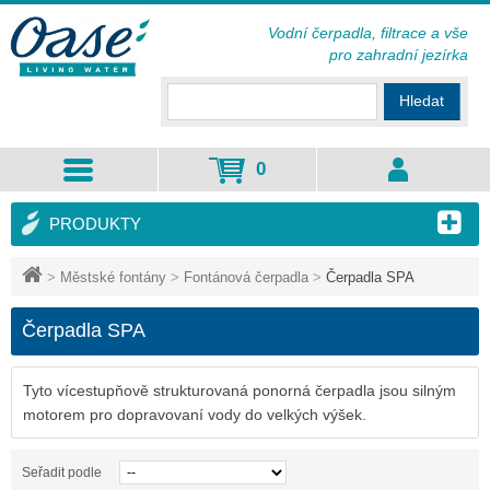
Vodní čerpadla, filtrace a vše
pro zahradní jezírka
Hledat
0
PRODUKTY
>
Městské fontány
>
Fontánová čerpadla
>
Čerpadla SPA
Čerpadla SPA
Tyto vícestupňově strukturovaná ponorná čerpadla jsou silným
motorem pro dopravovaní vody do velkých výšek.
Seřadit podle