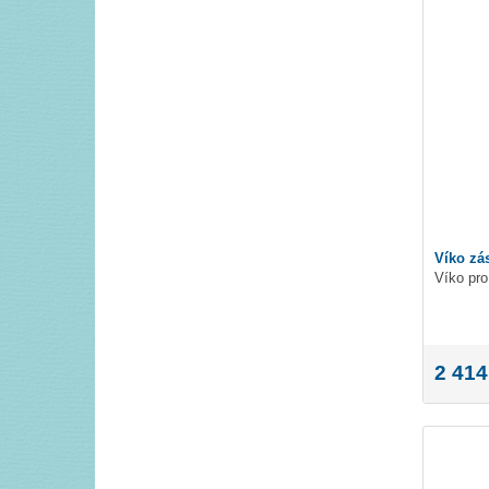
Víko zá
Víko pr
2 414