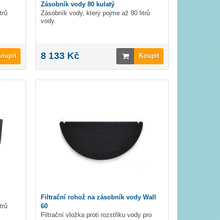
Zásobník vody 80 kulatý
trů
Zásobník vody, který pojme až 80 litrů
vody.
8 133 Kč
oupit
Koupit
Filtrační rohož na zásobník vody Wall
trů
60
Filtrační vložka proti rozstřiku vody pro