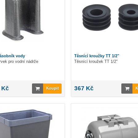
zásobník vody
Těsnící kroužky TT 1/2"
vek pro vodní nádrže
Těsnící kroužek TT 1/2"
 Kč
367 Kč
Koupit
K