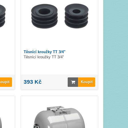
Těsnící kroužky TT 3/4"
Těsnící kroužky TT 3/4"
393 Kč
oupit
Koupit