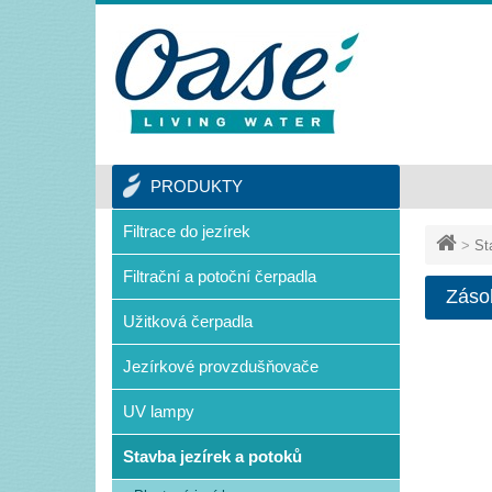
PRODUKTY
Filtrace do jezírek
>
St
Filtrační a potoční čerpadla
Záso
Užitková čerpadla
Jezírkové provzdušňovače
UV lampy
Stavba jezírek a potoků