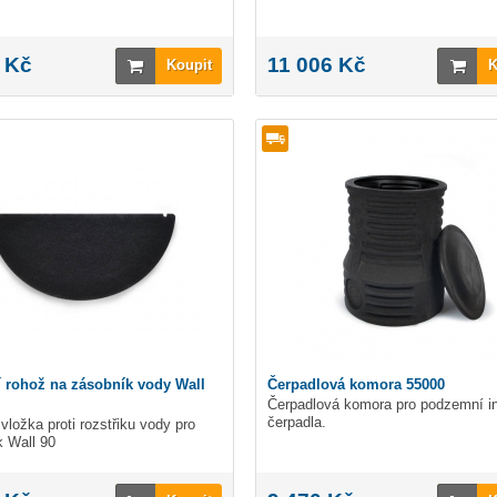
 Kč
11 006 Kč
Koupit
K
ní rohož na zásobník vody Wall
Čerpadlová komora 55000
Čerpadlová komora pro podzemní in
čerpadla.
 vložka proti rozstřiku vody pro
 Wall 90