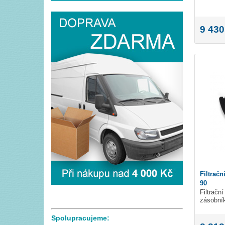
9 430
Filtrač
90
Filtrační
zásobník
Spolupracujeme: