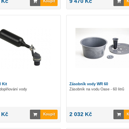
 Kč
9 470 Kč
Koupit
K
l Kit
Zásobník vody WR 60
doplňování vody
Zásobník na vodu Oase - 60 litrů
 Kč
2 032 Kč
Koupit
K