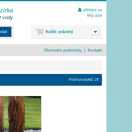
ezírka
přihlásit se
Můj účet
t vody
edat
Košík:
prázdný
Obchodní podmínky
Kontakt
Počet produktů: 28