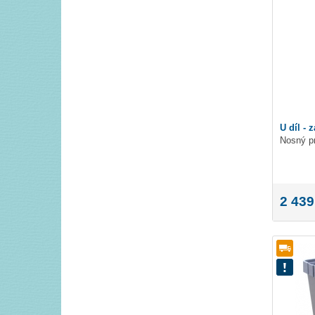
U díl - 
Nosný pr
2 439