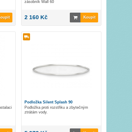
zásobník Wall 60
2 160 Kč
oupit
Koupit
Podložka Silent Splash 90
stalaci
Podložka proti rozstřiku a zbytečným
ztrátám vody.