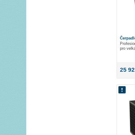
Čerpadl
Profesio
pro velk
25 92