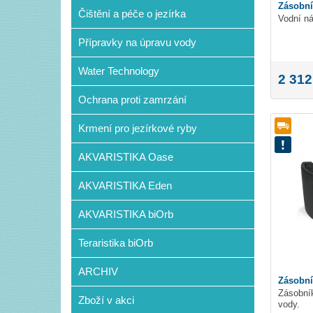
Zásobn
Čištění a péče o jezírka
Vodní ná
Přípravky na úpravu vody
Water Technology
2 312
Ochrana proti zamrzání
Krmení pro jezírkové ryby
AKVARISTIKA Oase
AKVARISTIKA Eden
AKVARISTIKA biOrb
Teraristika biOrb
ARCHIV
Zásobní
Zásobník
Zboží v akci
vody.