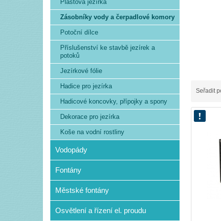
Plastová jezírka
Zásobníky vody a čerpadlové komory
Potoční dílce
Příslušenství ke stavbě jezírek a
potoků
Jezírkové fólie
Hadice pro jezírka
Seřadit p
Hadicové koncovky, přípojky a spony
Dekorace pro jezírka
Koše na vodní rostliny
Vodopády
Fontány
Městské fontány
Osvětlení a řízení el. proudu