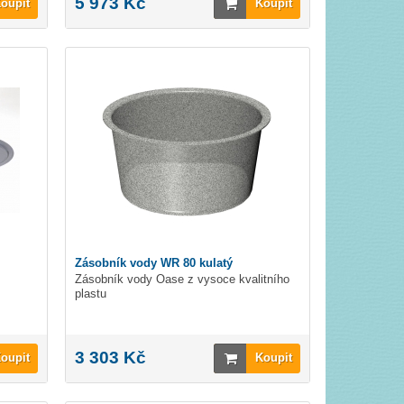
5 973 Kč
oupit
Koupit
Zásobník vody WR 80 kulatý
Zásobník vody Oase z vysoce kvalitního
plastu
3 303 Kč
oupit
Koupit