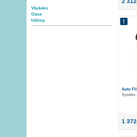
2 312
Vladeko
Oase
Udírny
Auto Fil
Systém 
1 372