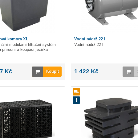
ová komora XL
Vodní nádrž 22 l
nální modulární filtrační systém
Vodní nádrž 22 l
á přírodní a koupací jezírka
7 Kč
1 422 Kč
Koupit