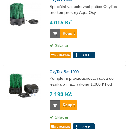
OxyTex 1000
Speciální vzduchovací patice OxyTex
pro kompresory AquaOxy.
4 015 Kč
Koupit
Skladem
OxyTex Set 1000
Kompletní provzdušňovací sada do
jezírka o max. výkonu 1.000 l/ hod
7 193 Kč
Koupit
Skladem