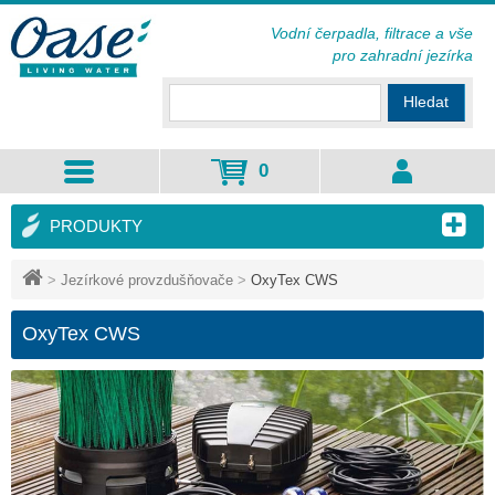
Vodní čerpadla, filtrace a vše
pro zahradní jezírka
Hledat
0
PRODUKTY
>
Jezírkové provzdušňovače
>
OxyTex CWS
OxyTex CWS