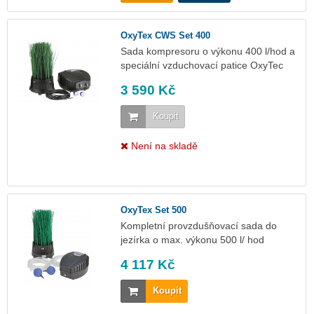
OxyTex CWS Set 400
Sada kompresoru o výkonu 400 l/hod a
speciální vzduchovací patice OxyTec
3 590 Kč
Koupit
Není na skladě
OxyTex Set 500
Kompletní provzdušňovací sada do
jezírka o max. výkonu 500 l/ hod
4 117 Kč
Koupit