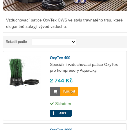
Vzduchovací patice OxyTex CWS ve stylu travnatého trsu, které
elegantně zakryjí vývod vzduchu.
Seřadit podle
OxyTex 400
Speciální vzduchovací patice OxyTex
pro kompresory AquaOxy.
2 744 Kč
Koupit
Skladem