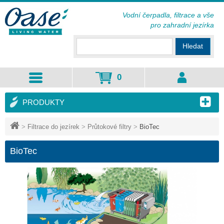
Vodní čerpadla, filtrace a vše
pro zahradní jezírka
Hledat
0
PRODUKTY
>
Filtrace do jezírek
>
Průtokové filtry
>
BioTec
BioTec