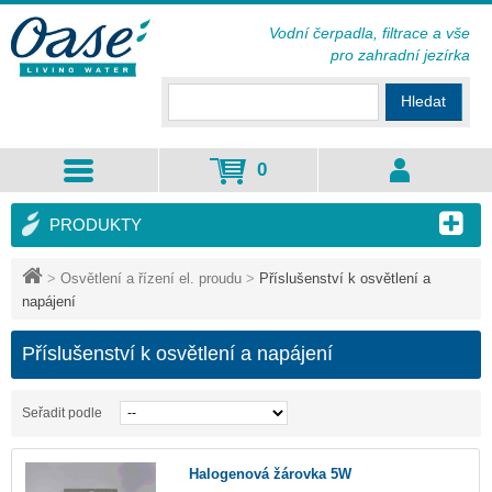
Vodní čerpadla, filtrace a vše
pro zahradní jezírka
Hledat
0
PRODUKTY
>
Osvětlení a řízení el. proudu
>
Příslušenství k osvětlení a
napájení
Příslušenství k osvětlení a napájení
Seřadit podle
Halogenová žárovka 5W