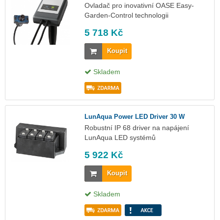
Ovladač pro inovativní OASE Easy-
Garden-Control technologii
5 718 Kč
Koupit
Skladem
LunAqua Power LED Driver 30 W
Robustní IP 68 driver na napájení
LunAqua LED systémů
5 922 Kč
Koupit
Skladem