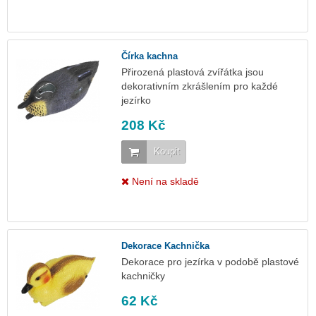
Čírka kachna
Přirozená plastová zvířátka jsou
dekorativním zkrášlením pro každé
jezírko
208 Kč
Koupit
Není na skladě
Dekorace Kachnička
Dekorace pro jezírka v podobě plastové
kachničky
62 Kč