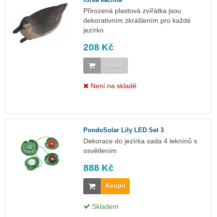
Přirozená plastová zvířátka jsou
dekorativním zkrášlením pro každé
jezírko
208 Kč
Koupit
Není na skladě
PondoSolar Lily LED Set 3
Dekorace do jezírka sada 4 leknínů s
osvětlením
888 Kč
Koupit
Skladem