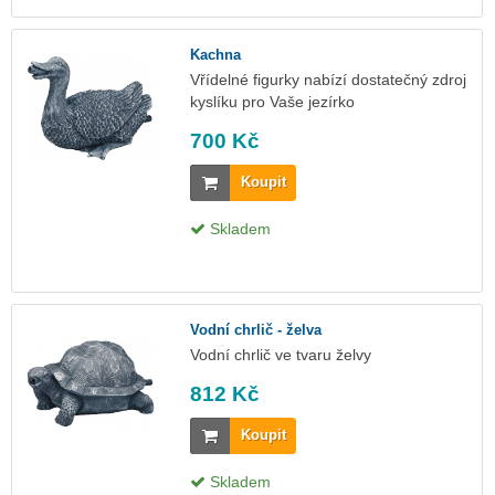
Kachna
Vřídelné figurky nabízí dostatečný zdroj
kyslíku pro Vaše jezírko
700 Kč
Koupit
Skladem
Vodní chrlič - želva
Vodní chrlič ve tvaru želvy
812 Kč
Koupit
Skladem