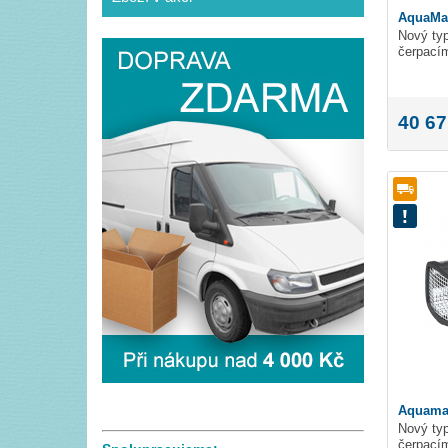
AquaMax
Nový typ
čerpací
40 67
Aquamax
Nový typ
čerpací