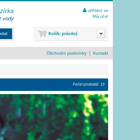
ezírka
přihlásit se
Můj účet
t vody
edat
Košík:
prázdný
Obchodní podmínky
Kontakt
Počet produktů: 10