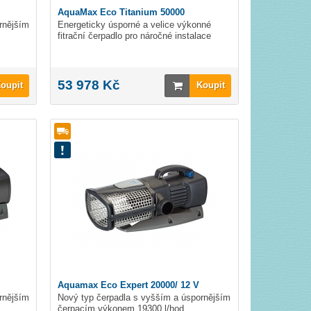
AquaMax Eco Titanium 50000
rnějším
Energeticky úsporné a velice výkonné
fitrační čerpadlo pro náročné instalace
53 978 Kč
oupit
Koupit
Aquamax Eco Expert 20000/ 12 V
rnějším
Nový typ čerpadla s vyšším a úspornějším
čerpacím výkonem 19300 l/hod.