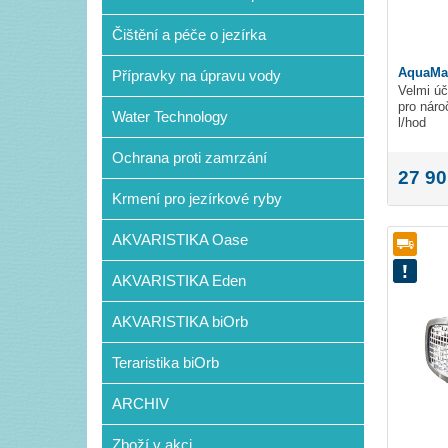
Čištění a péče o jezírka
AquaMax
Přípravky na úpravu vody
Velmi úč
pro náro
Water Technology
l/hod
Ochrana proti zamrzání
27 90
Krmení pro jezírkové ryby
AKVARISTIKA Oase
AKVARISTIKA Eden
AKVARISTIKA biOrb
Teraristika biOrb
ARCHIV
Zboží v akci