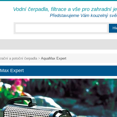
Vodní čerpadla, filtrace a vše pro zahradní j
Představujeme Vám kouzelný svě
Hl
ltrační a potoční čerpadla
>
AquaMax Expert
Max Expert