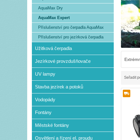
AquaMax Dry
AquaMax Expert
Příslušenství pro čerpadla AquaMax
Příslušenství pro jezírková čerpadla
Užitková čerpadla
Extrémn
Jezírkové provzdušňovače
UV lampy
Seřadit p
Stavba jezírek a potoků
Vodopády
Fontány
Městské fontány
Osvětlení a řízení el. proudu