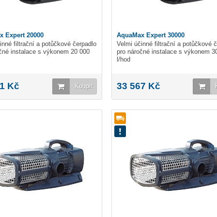
 Expert 20000
AquaMax Expert 30000
inné filtrační a potůčkové čerpadlo
Velmi účinné filtrační a potůčkové 
čné instalace s výkonem 20 000
pro náročné instalace s výkonem 3
l/hod
1 Kč
33 567 Kč
Koupit