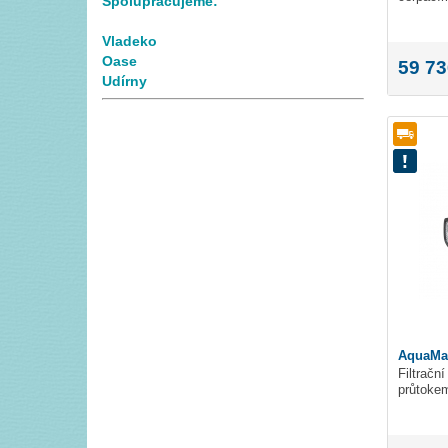
Spolupracujeme:
Vladeko
Oase
59 73
Udírny
AquaMax
Filtračn
průtokem