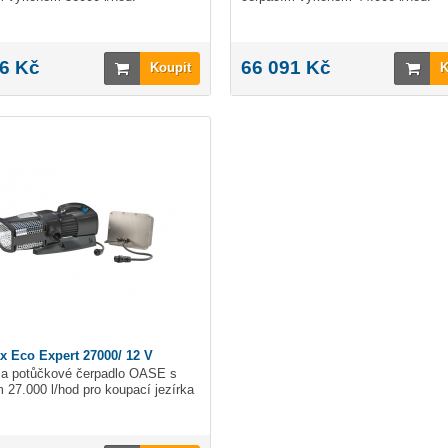
6 Kč
66 091 Kč
Koupit
K
 Eco Expert 27000/ 12 V
í a potůčkové čerpadlo OASE s
 27.000 l/hod pro koupací jezírka