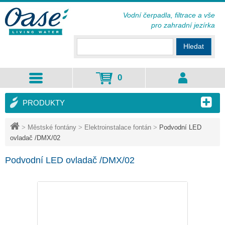
Vodní čerpadla, filtrace a vše
pro zahradní jezírka
Hledat
0
PRODUKTY
>
Městské fontány
>
Elektroinstalace fontán
>
Podvodní LED
ovladač /DMX/02
Podvodní LED ovladač /DMX/02