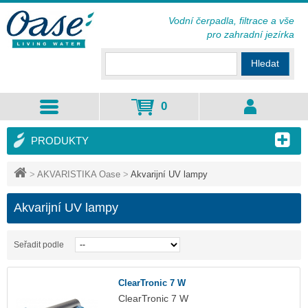
Vodní čerpadla, filtrace a vše
pro zahradní jezírka
Hledat
0
PRODUKTY
>
AKVARISTIKA Oase
>
Akvarijní UV lampy
Akvarijní UV lampy
Seřadit podle
ClearTronic 7 W
ClearTronic 7 W