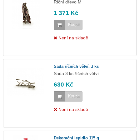
Říční dřevo M
1 371 Kč
Koupit
Není na skladě
Sada říčních větví, 3 ks
Sada 3 ks říčních větví
630 Kč
Koupit
Není na skladě
Dekorační lepidlo 115 g