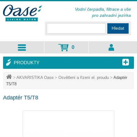
Vodní čerpadla, filtrace a vše
pro zahradní jezírka
Hledat
0
PRODUKTY
>
AKVARISTIKA Oase
>
Osvětlení a řízení el. proudu
>
Adaptér
T5/T8
Adaptér T5/T8