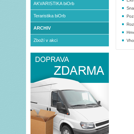
Ext
AKVARISTIKA biOrb
Sna
Teraristika biOrb
Poz
Roz
ARCHIV
Hmo
Zboží v akci
Vho