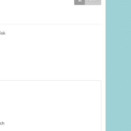
isk
ích