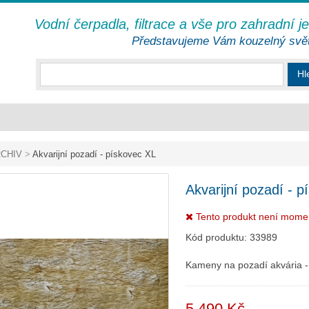
Vodní čerpadla, filtrace a vše pro zahradní j
Představujeme Vám kouzelný svě
Hl
CHIV
>
Akvarijní pozadí - pískovec XL
Akvarijní pozadí - 
Tento produkt není mome
Kód produktu:
33989
Kameny na pozadí akvária -
5 490 Kč