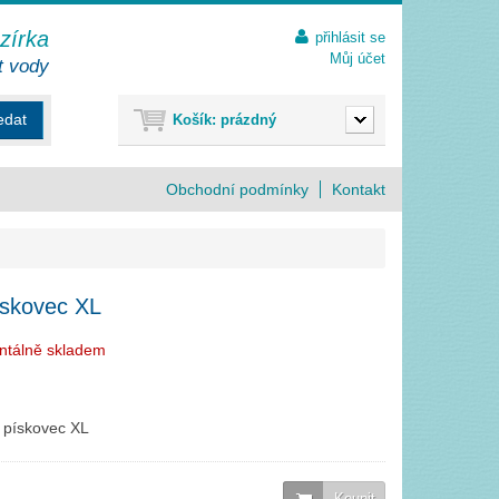
ezírka
přihlásit se
Můj účet
t vody
edat
Košík:
prázdný
Obchodní podmínky
Kontakt
pískovec XL
ntálně skladem
 pískovec XL
Koupit