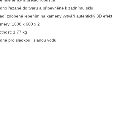
rémně tenký a přesto robustní
dno řezané do tvaru a připevněné k zadnímu sklu
adí zdobené lepením na kameny vytváří autentický 3D efekt
měry: 1600 x 600 x 2
tnost: 1,77 kg
dné pro sladkou i slanou vodu