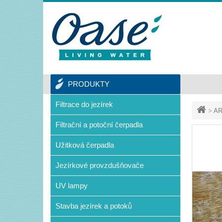
PRODUKTY
Filtrace do jezírek
>
AR
Filtrační a potoční čerpadla
Užitková čerpadla
Jezírkové provzdušňovače
UV lampy
Stavba jezírek a potoků