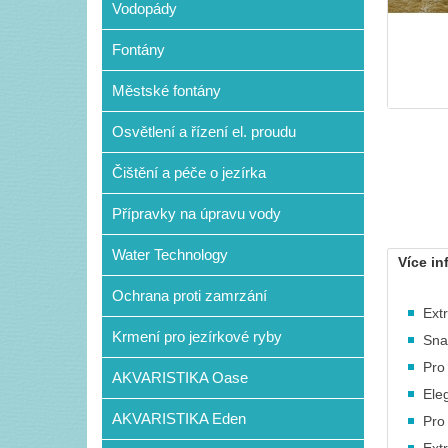
Vodopády
Fontány
Městské fontány
Osvětlení a řízení el. proudu
Čištění a péče o jezírka
Přípravky na úpravu vody
Water Technology
Více in
Ochrana proti zamrzání
Extr
Krmení pro jezírkové ryby
Sna
Pro
AKVARISTIKA Oase
Ele
AKVARISTIKA Eden
Pro