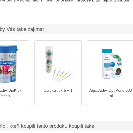
 vhodný v kombinaci s jinými přípravky , protože brzdí jejich účinnost
by Vás také zajímat
ctiv BioKick
QuickStick 6 v 1
AquaActiv OptiPond 500
200ml
ml
ci, kteří koupili tento produkt, koupili také