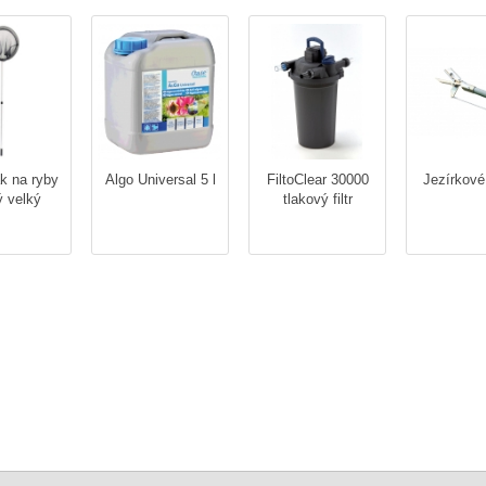
k na ryby
Algo Universal 5 l
FiltoClear 30000
Jezírkové
ý velký
tlakový filtr