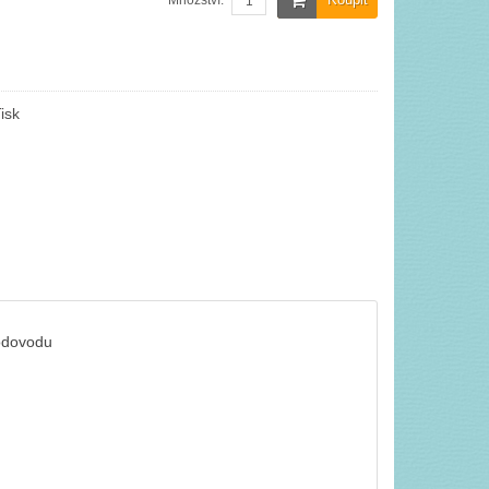
Množství:
isk
vodovodu