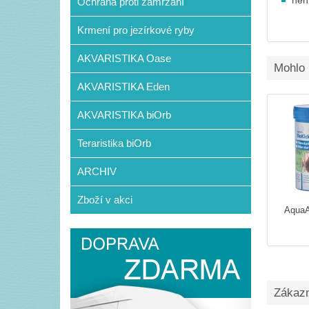
není
Ochrana proti zamrzání
Krmení pro jezírkové ryby
AKVARISTIKA Oase
Mohlo 
AKVARISTIKA Eden
AKVARISTIKA biOrb
Teraristika biOrb
ARCHIV
Zboží v akci
AquaA
Zákazní