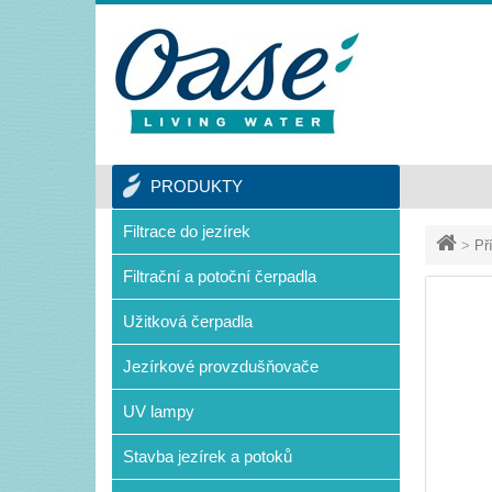
PRODUKTY
Filtrace do jezírek
>
Př
Filtrační a potoční čerpadla
Užitková čerpadla
Jezírkové provzdušňovače
UV lampy
Stavba jezírek a potoků