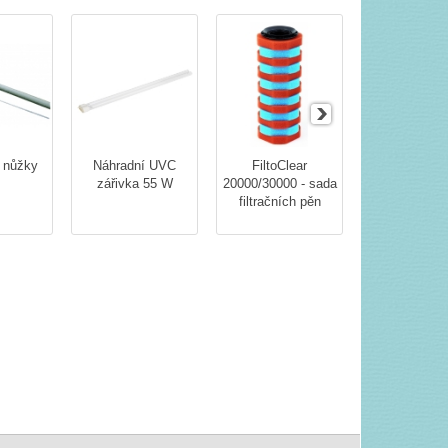
 nůžky
Náhradní UVC
FiltoClear
AquaActi
zářivka 55 W
20000/30000 - sada
PondClear 
filtračních pěn