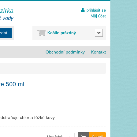
ezírka
přihlásit se
Můj účet
t vody
edat
Košík:
prázdný
Obchodní podmínky
Kontakt
e 500 ml
odstraňuje chlor a těžké kovy
Koupit