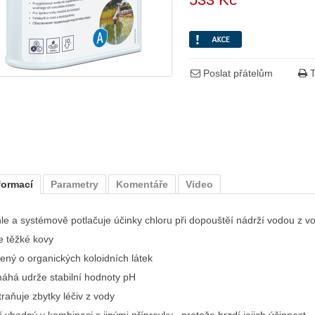
Poslat přátelům
T
formací
Parametry
Komentáře
Video
hle a systémově potlačuje účinky chloru při dopouštěí nádrží vodou z 
e těžké kovy
žený o organických koloidních látek
áhá udrže stabilní hodnoty pH
traňuje zbytky léčiv z vody