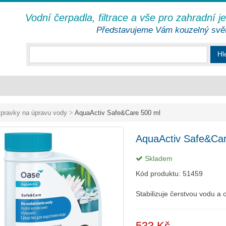
Vodní čerpadla, filtrace a vše pro zahradní j
Představujeme Vám kouzelný svě
Hl
ípravky na úpravu vody
>
AquaActiv Safe&Care 500 ml
AquaActiv Safe&Car
Skladem
Kód produktu:
51459
Stabilizuje čerstvou vodu a 
533 Kč