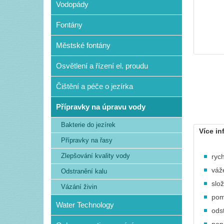
Vodopády
Fontány
Městské fontány
Osvětlení a řízení el. proudu
Čištění a péče o jezírka
Přípravky na úpravu vody
Bakterie do jezírek
Více in
Přípravky na řasy
Zlepšování kvality vody
ryc
váž
Odstranění kalu
slo
Vázání živin
pom
Water Technology
ods