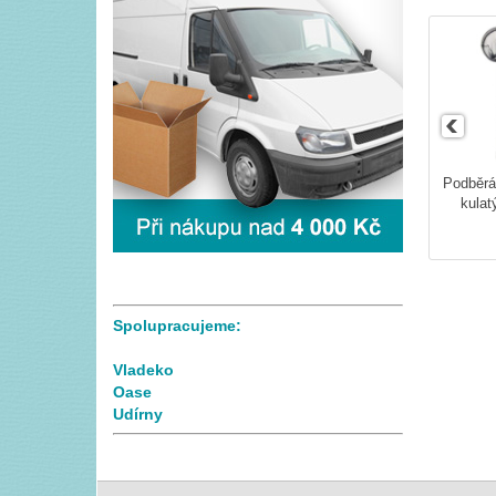
Podběrá
kulat
Spolupracujeme:
Vladeko
Oase
Udírny