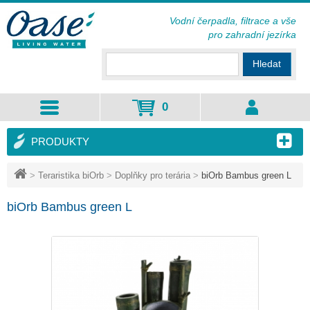
Vodní čerpadla, filtrace a vše
pro zahradní jezírka
Hledat
0
PRODUKTY
>
Teraristika biOrb
>
Doplňky pro terária
>
biOrb Bambus green L
biOrb Bambus green L