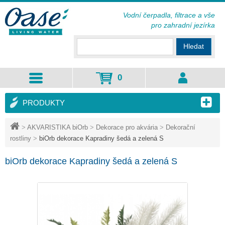
Vodní čerpadla, filtrace a vše
pro zahradní jezírka
Hledat
0
PRODUKTY
>
AKVARISTIKA biOrb
>
Dekorace pro akvária
>
Dekorační
rostliny
>
biOrb dekorace Kapradiny šedá a zelená S
biOrb dekorace Kapradiny šedá a zelená S