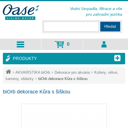
Vodní čerpadla, filtrace a vše
pro zahradní jezírka
Hledat
0
PRODUKTY
>
AKVARISTIKA biOrb
>
Dekorace pro akvária
>
Kořeny, větve,
kameny, oblázky
>
biOrb dekorace Kůra s šiškou
biOrb dekorace Kůra s šiškou