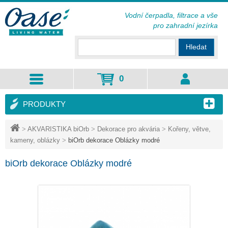
Vodní čerpadla, filtrace a vše
pro zahradní jezírka
Hledat
0
PRODUKTY
>
AKVARISTIKA biOrb
>
Dekorace pro akvária
>
Kořeny, větve,
kameny, oblázky
>
biOrb dekorace Oblázky modré
biOrb dekorace Oblázky modré