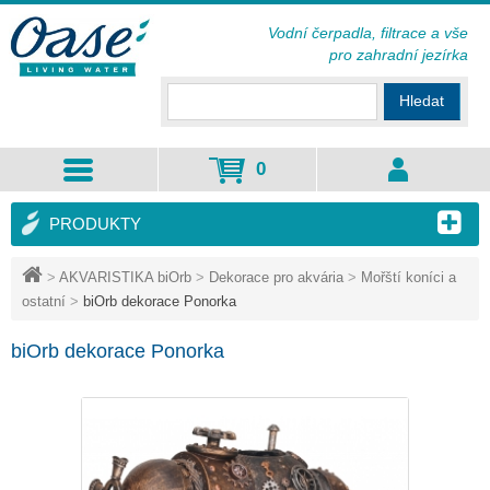
Vodní čerpadla, filtrace a vše
pro zahradní jezírka
Hledat
0
PRODUKTY
>
AKVARISTIKA biOrb
>
Dekorace pro akvária
>
Mořští koníci a
ostatní
>
biOrb dekorace Ponorka
biOrb dekorace Ponorka