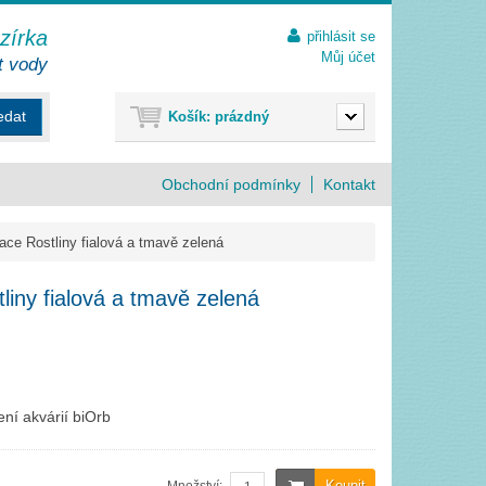
ezírka
přihlásit se
Můj účet
t vody
edat
Košík:
prázdný
Obchodní podmínky
Kontakt
ace Rostliny fialová a tmavě zelená
liny fialová a tmavě zelená
ní akvárií biOrb
Koupit