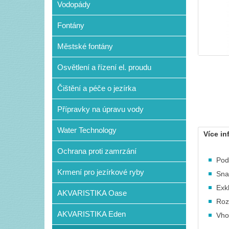
Vodopády
Fontány
Městské fontány
Osvětlení a řízení el. proudu
Čištění a péče o jezírka
Přípravky na úpravu vody
Water Technology
Více in
Ochrana proti zamrzání
Pod
Krmení pro jezírkové ryby
Sna
Exk
AKVARISTIKA Oase
Roz
AKVARISTIKA Eden
Vho