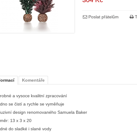
Poslat přátelům
T
formací
Komentáře
robné a vysoce kvalitní zpracování
dno se čistí a rychle se vyměňuje
luzivní design renomovaného Samuela Baker
měr: 13 x 3 x 20
dné do sladké i slané vody