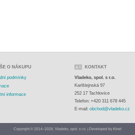
ŠE O NÁKUPU
KONTAKT
dní podmínky
Vladeko, spol. s r.o.
Karlštejnská 97
mace
252 17 Tachlovice
tní informace
Telefon: +420 311 678 445
E-mail:
obchod@vladeko.cz
Copyright © 2014–2026, Vladeko, spol. s r.o. | Developed by
Kinet