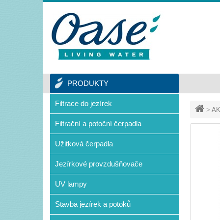
PRODUKTY
Filtrace do jezírek
>
AK
Filtrační a potoční čerpadla
Užitková čerpadla
Jezírkové provzdušňovače
UV lampy
Stavba jezírek a potoků