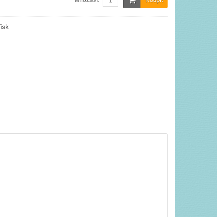
Množství:
isk