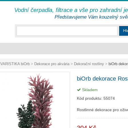
Vodní čerpadla, filtrace a vše pro zahradní j
Představujeme Vám kouzelný svě
Hl
VARISTIKA biOrb
>
Dekorace pro akvária
>
Dekorační rostliny
>
biOrb dekor
biOrb dekorace Rost
Skladem
Kód produktu:
55074
Rostlinné dekorace pro ožive
304 Kč