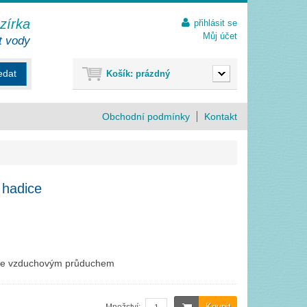
ezírka
přihlásit se
Můj účet
t vody
edat
Košík:
prázdný
Obchodní podmínky
Kontakt
 hadice
 se vzduchovým průduchem
Koupit