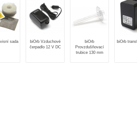
visní sada
biOrb Vzduchové
biOrb
biOrb trans
čerpadlo 12 V DC
Provzdušňovací
trubice 130 mm