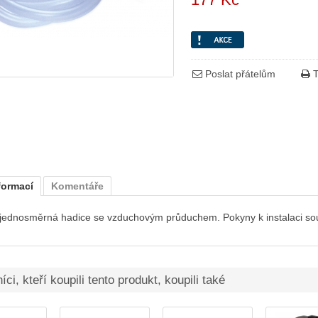
Poslat přátelům
T
formací
Komentáře
 jednosměrná hadice se vzduchovým průduchem. Pokyny k instalaci sou
ci, kteří koupili tento produkt, koupili také