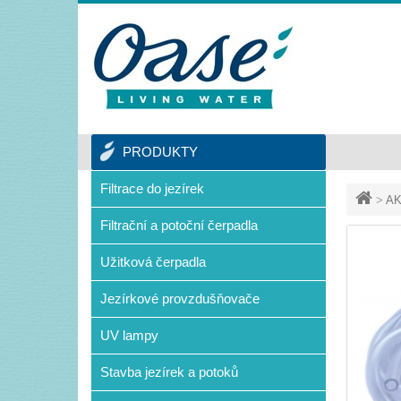
PRODUKTY
Filtrace do jezírek
>
AK
Filtrační a potoční čerpadla
Užitková čerpadla
Jezírkové provzdušňovače
UV lampy
Stavba jezírek a potoků