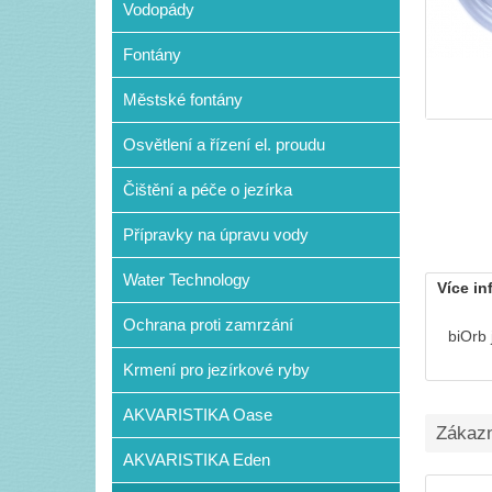
Vodopády
Fontány
Městské fontány
Osvětlení a řízení el. proudu
Čištění a péče o jezírka
Přípravky na úpravu vody
Water Technology
Více in
Ochrana proti zamrzání
biOrb
Krmení pro jezírkové ryby
AKVARISTIKA Oase
Zákazní
AKVARISTIKA Eden