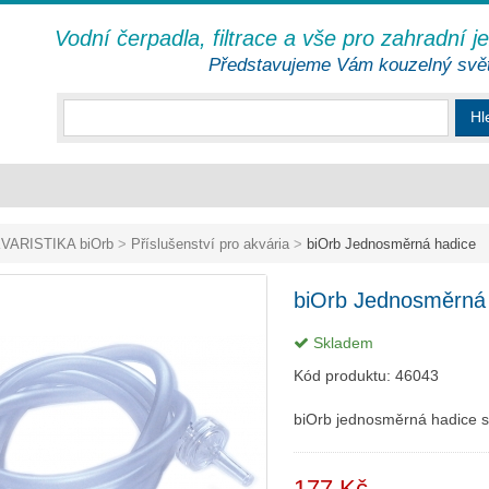
Vodní čerpadla, filtrace a vše pro zahradní j
Představujeme Vám kouzelný svě
Hl
VARISTIKA biOrb
>
Příslušenství pro akvária
>
biOrb Jednosměrná hadice
biOrb Jednosměrná
Skladem
Kód produktu:
46043
biOrb jednosměrná hadice
177 Kč