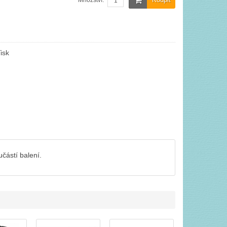
Množství:
isk
částí balení.