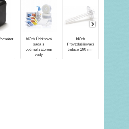
formátor
biOrb Údržbová
biOrb
biOrb Vzduc
sada s
Provzdušňovací
kámen
optimalizátorem
trubice 190 mm
vody