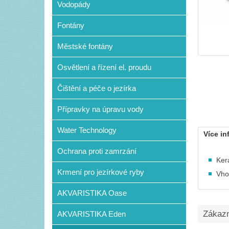
Vodopády
Fontány
Městské fontány
Osvětlení a řízení el. proudu
Čištění a péče o jezírka
Přípravky na úpravu vody
Water Technology
Více in
Ochrana proti zamrzání
Ker
Krmení pro jezírkové ryby
Vho
AKVARISTIKA Oase
Zákazní
AKVARISTIKA Eden