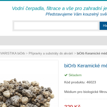
Vodní čerpadla, filtrace a vše pro zahradní j
Představujeme Vám kouzelný svě
Hl
VARISTIKA biOrb
>
Přípravky a substráty do akvárií
>
biOrb Keramické mé
biOrb Keramické m
Skladem
Kód produktu:
46023
Médium pro biologické filtr
329 Kč