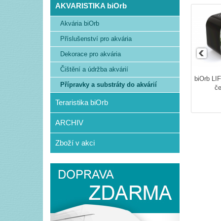
AKVARISTIKA biOrb
Akvária biOrb
Příslušenství pro akvária
Dekorace pro akvária
Čištění a údržba akvárií
biOrb LI
Přípravky a substráty do akvárií
če
Teraristika biOrb
ARCHIV
Zboží v akci