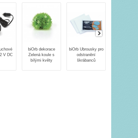
uchové
biOrb dekorace
biOrb Ubrousky pro
biOrb projas
12 V DC
Zelená koule s
odstranění
zelené vo
bílými květy
škrábanců