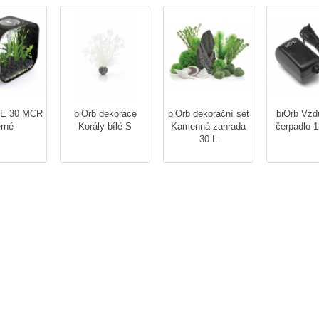
FE 30 MCR
biOrb dekorace
biOrb dekorační set
biOrb Vzd
rné
Korály bílé S
Kamenná zahrada
čerpadlo 
30 L