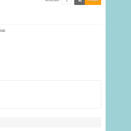
Množství:
isk