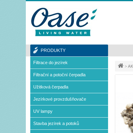
PRODUKTY
Filtrace do jezírek
>
AK
Filtrační a potoční čerpadla
Užitková čerpadla
Jezírkové provzdušňovače
UV lampy
Stavba jezírek a potoků