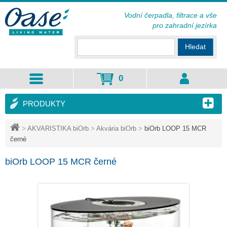
Vodní čerpadla, filtrace a vše
pro zahradní jezírka
Hledat
0
PRODUKTY
>
AKVARISTIKA biOrb
>
Akvária biOrb
>
biOrb LOOP 15 MCR
černé
biOrb LOOP 15 MCR černé