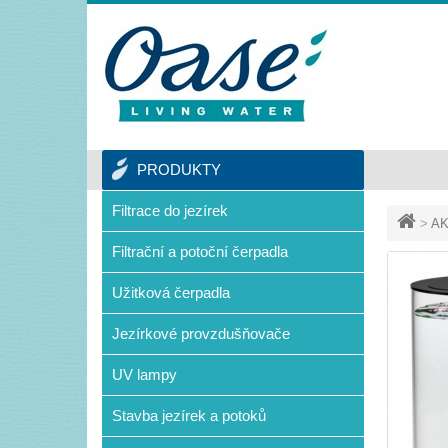
PRODUKTY
Filtrace do jezírek
>
AK
Filtrační a potoční čerpadla
Užitková čerpadla
Jezírkové provzdušňovače
UV lampy
Stavba jezírek a potoků