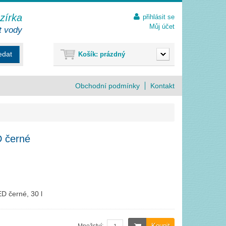
ezírka
přihlásit se
Můj účet
t vody
edat
Košík:
prázdný
Obchodní podmínky
Kontakt
 černé
D černé, 30 l
Koupit