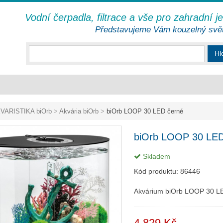
Vodní čerpadla, filtrace a vše pro zahradní j
Představujeme Vám kouzelný svě
Hl
VARISTIKA biOrb
>
Akvária biOrb
>
biOrb LOOP 30 LED černé
biOrb LOOP 30 LED
Skladem
Kód produktu:
86446
Akvárium biOrb LOOP 30 LE
4 829 Kč