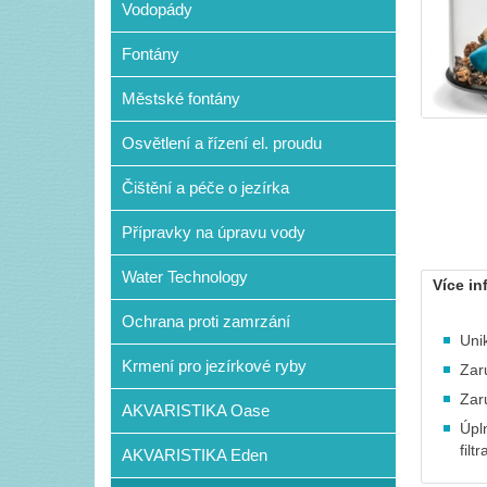
Vodopády
Fontány
Městské fontány
Osvětlení a řízení el. proudu
Čištění a péče o jezírka
Přípravky na úpravu vody
Water Technology
Více in
Ochrana proti zamrzání
Uni
Krmení pro jezírkové ryby
Zar
Zar
AKVARISTIKA Oase
Úpl
fil
AKVARISTIKA Eden