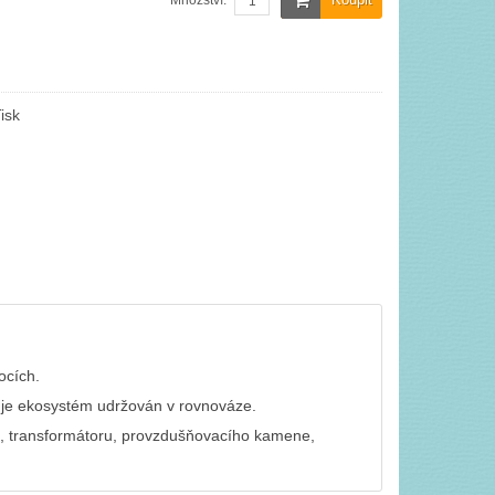
Množství:
isk
ocích.
 je ekosystém udržován v rovnováze.
la, transformátoru, provzdušňovacího kamene,