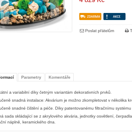
Poslat přátelům
T
formací
Parametry
Komentáře
kátní a variabilní díky četným variantám dekorativních prvků.
učeně snadná instalace: Akvárium je možno zkompletovat v několika kr
učeně snadné čištění a péče. Díky patentovanému filtračnímu systému
ná sada skládající se z akrylového akvária, jednotky osvětlení, čerpad
trační náplně, keramického dna.