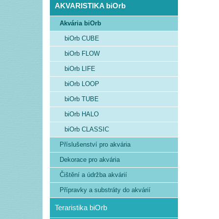
AKVARISTIKA biOrb
Akvária biOrb
biOrb CUBE
biOrb FLOW
biOrb LIFE
biOrb LOOP
biOrb TUBE
biOrb HALO
biOrb CLASSIC
Příslušenství pro akvária
Dekorace pro akvária
Čištění a údržba akvárií
Přípravky a substráty do akvárií
Teraristika biOrb