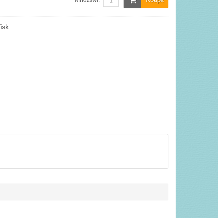
Množství:
isk