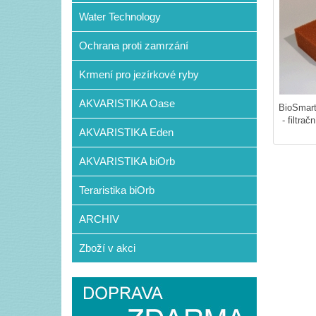
Water Technology
Ochrana proti zamrzání
Krmení pro jezírkové ryby
AKVARISTIKA Oase
BioSmart
- filtra
AKVARISTIKA Eden
AKVARISTIKA biOrb
Teraristika biOrb
ARCHIV
Zboží v akci