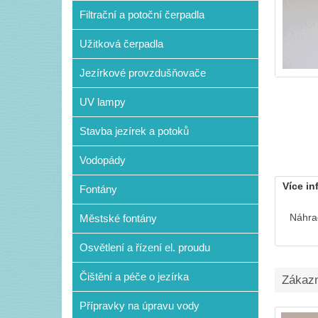
Filtrační a potoční čerpadla
Užitková čerpadla
Jezírkové provzdušňovače
UV lampy
Stavba jezírek a potoků
Vodopády
Více in
Fontány
Náhrad
Městské fontány
Osvětlení a řízení el. proudu
Čištění a péče o jezírka
Zákazní
Přípravky na úpravu vody