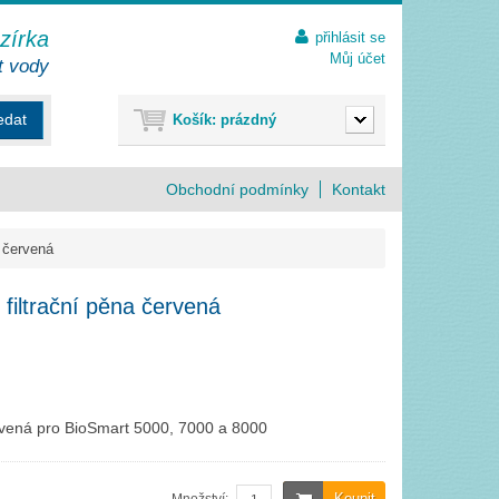
ezírka
přihlásit se
Můj účet
t vody
edat
Košík:
prázdný
Obchodní podmínky
Kontakt
a červená
 filtrační pěna červená
ervená pro BioSmart 5000, 7000 a 8000
Koupit