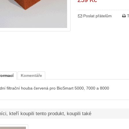
Poslat přátelům
T
formací
Komentáře
ní filtrační houba červená pro BioSmart 5000, 7000 a 8000
ci, kteří koupili tento produkt, koupili také