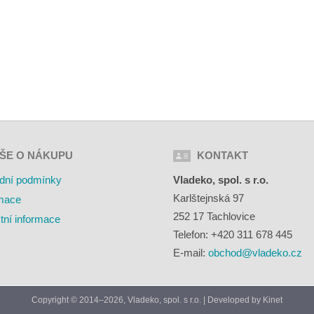
ŠE O NÁKUPU
KONTAKT
dní podmínky
Vladeko, spol. s r.o.
Karlštejnská 97
mace
252 17 Tachlovice
tní informace
Telefon: +420 311 678 445
E-mail:
obchod@vladeko.cz
Copyright © 2014–2026, Vladeko, spol. s r.o. | Developed by
Kinet