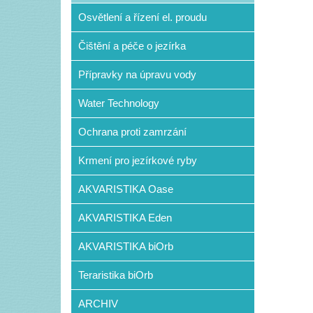
Osvětlení a řízení el. proudu
Čištění a péče o jezírka
Přípravky na úpravu vody
Water Technology
Ochrana proti zamrzání
Krmení pro jezírkové ryby
AKVARISTIKA Oase
AKVARISTIKA Eden
AKVARISTIKA biOrb
Teraristika biOrb
ARCHIV