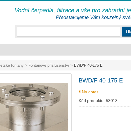
Vodní čerpadla, filtrace a vše pro zahradní j
Představujeme Vám kouzelný svě
Hl
stské fontány
>
Fontánové příslušenství
>
BWD/F 40-175 E
BWD/F 40-175 E
Na dotaz
Kód produktu:
53013