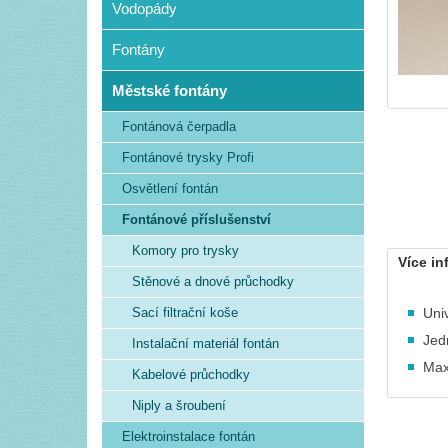
Vodopády
Fontány
Městské fontány
Fontánová čerpadla
Fontánové trysky Profi
Osvětlení fontán
Fontánové příslušenství
Komory pro trysky
Více in
Stěnové a dnové průchodky
Sací filtrační koše
Univ
Jed
Instalační materiál fontán
Max
Kabelové průchodky
Niply a šroubení
Elektroinstalace fontán