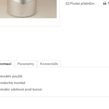
Poslat přátelům
T
formací
Parametry
Komentáře
erzální použití
noduchá montáž
imální odolnost proti korozi