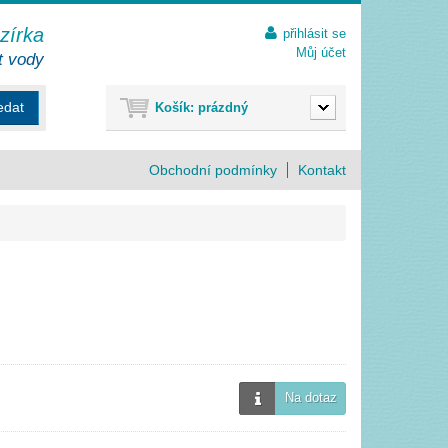
ezírka
přihlásit se
Můj účet
t vody
edat
Košík:
prázdný
Obchodní podmínky
Kontakt
Na dotaz