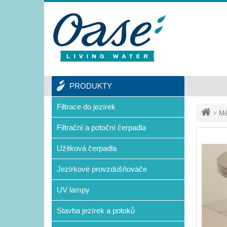
PRODUKTY
Filtrace do jezírek
>
Mě
Filtrační a potoční čerpadla
Užitková čerpadla
Jezírkové provzdušňovače
UV lampy
Stavba jezírek a potoků