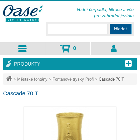
Vodní čerpadla, filtrace a vše
pro zahradní jezírka
Hledat
0
PRODUKTY
>
Městské fontány
>
Fontánové trysky Profi
>
Cascade 70 T
Cascade 70 T