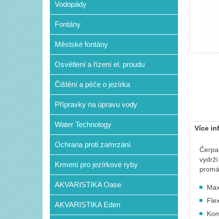
Vodopády
Fontány
Městské fontány
Osvětlení a řízení el. proudu
Čištění a péče o jezírka
Přípravky na úpravu vody
Water Technology
Více in
Ochrana proti zamrzání
Čerpa
vydrží
Krmení pro jezírkové ryby
promá
AKVARISTIKA Oase
Max
Flex
AKVARISTIKA Eden
Kom