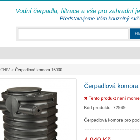
Vodní čerpadla, filtrace a vše pro zahradní j
Představujeme Vám kouzelný svě
Hl
CHIV
>
Čerpadlová komora 15000
Čerpadlová komora
Tento produkt není mome
Kód produktu:
72949
Čerpadlová komora pro podz
4 940 Kč