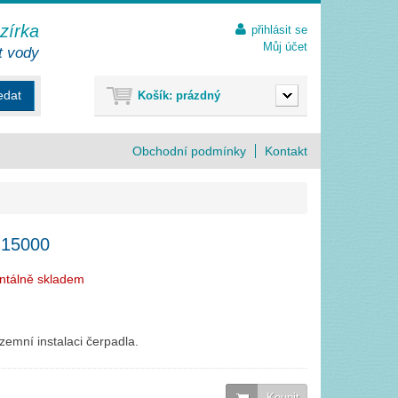
ezírka
přihlásit se
Můj účet
t vody
edat
Košík:
prázdný
Obchodní podmínky
Kontakt
 15000
ntálně skladem
emní instalaci čerpadla.
Koupit