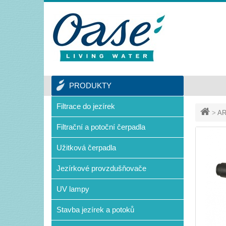
PRODUKTY
Filtrace do jezírek
>
AR
Filtrační a potoční čerpadla
Užitková čerpadla
Jezírkové provzdušňovače
UV lampy
Stavba jezírek a potoků