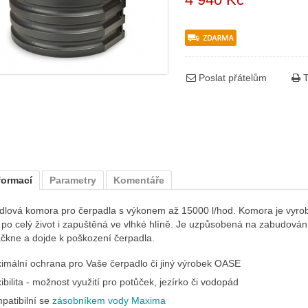
Poslat přátelům
T
formací
Parametry
Komentáře
dlová komora pro čerpadla s výkonem až 15000 l/hod. Komora je vyrob
 po celý život i zapuštěná ve vlhké hlíně. Je uzpůsobená na zabudování
čkne a dojde k poškození čerpadla.
imální ochrana pro Vaše čerpadlo či jiný výrobek OASE
ibilita - možnost využití pro potůček, jezírko či vodopád
patibilní se
zásobníkem vody Maxima