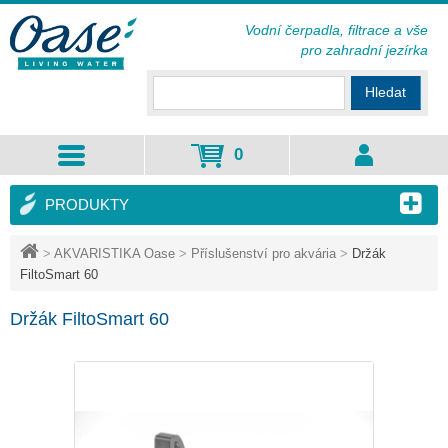
Vodní čerpadla, filtrace a vše
pro zahradní jezírka
Hledat
0
PRODUKTY
>
AKVARISTIKA Oase
>
Příslušenství pro akvária
>
Držák
FiltoSmart 60
Držák FiltoSmart 60