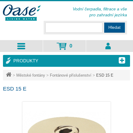
Vodní čerpadla, filtrace a vše
pro zahradní jezírka
Hledat
0
PRODUKTY
>
Městské fontány
>
Fontánové příslušenství
>
ESD 15 E
ESD 15 E