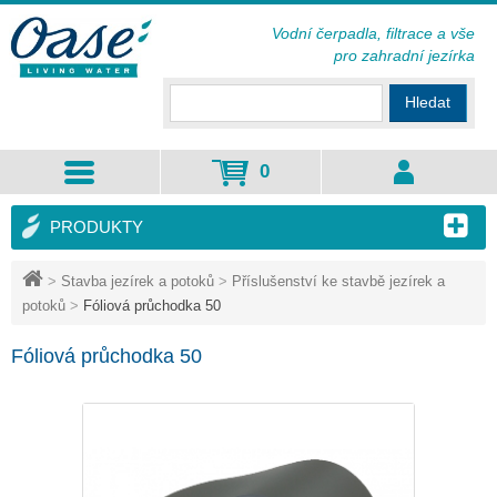
Vodní čerpadla, filtrace a vše
pro zahradní jezírka
Hledat
0
PRODUKTY
>
Stavba jezírek a potoků
>
Příslušenství ke stavbě jezírek a
potoků
>
Fóliová průchodka 50
Fóliová průchodka 50