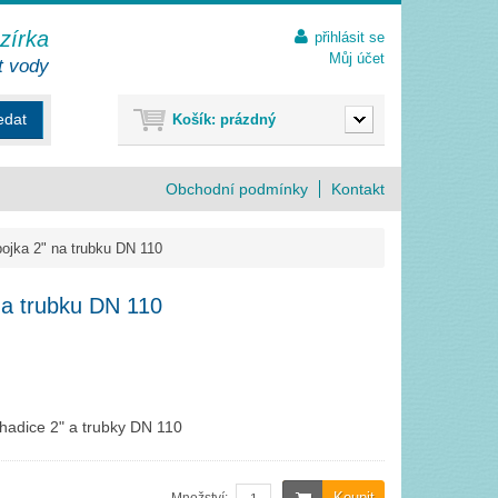
ezírka
přihlásit se
Můj účet
t vody
edat
Košík:
prázdný
Obchodní podmínky
Kontakt
jka 2" na trubku DN 110
a trubku DN 110
hadice 2" a trubky DN 110
Koupit