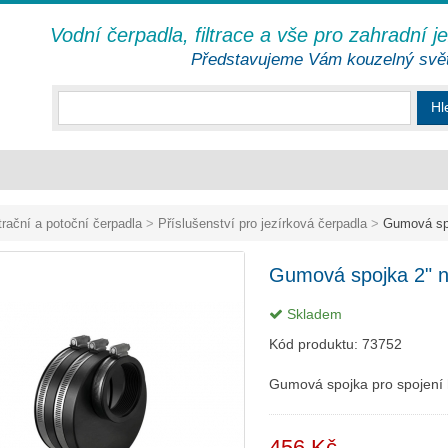
Vodní čerpadla, filtrace a vše pro zahradní j
Představujeme Vám kouzelný svě
Hl
ltrační a potoční čerpadla
>
Příslušenství pro jezírková čerpadla
>
Gumová spo
Gumová spojka 2" n
Skladem
Kód produktu:
73752
Gumová spojka pro spojení 
456 Kč