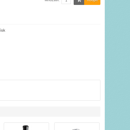
Množství:
isk