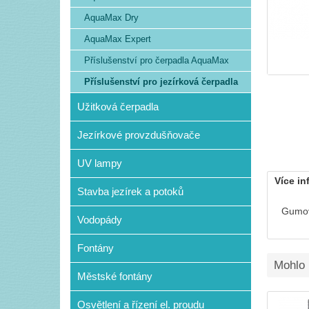
AquaMax Dry
AquaMax Expert
Příslušenství pro čerpadla AquaMax
Příslušenství pro jezírková čerpadla
Užitková čerpadla
Jezírkové provzdušňovače
UV lampy
Více in
Stavba jezírek a potoků
Gumová
Vodopády
Fontány
Mohlo 
Městské fontány
Osvětlení a řízení el. proudu