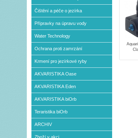
Čištění a péče o jezírka
Přípravky na úpravu vody
Water Technology
Aquari
Ochrana proti zamrzání
Cl
Krmení pro jezírkové ryby
AKVARISTIKA Oase
AKVARISTIKA Eden
AKVARISTIKA biOrb
Teraristika biOrb
ARCHIV
Zboží v akci