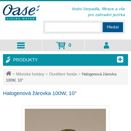
Vodní čerpadla, filtrace a vše
pro zahradní jezírka
Hledat
0
PRODUKTY
>
Městské fontány
>
Osvětlení fontán
>
Halogenová žárovka
100W, 10°
Halogenová žárovka 100W, 10°