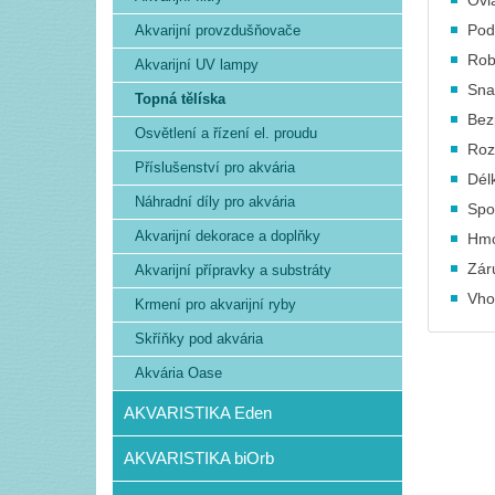
Ovl
Pod
Akvarijní provzdušňovače
Rob
Akvarijní UV lampy
Sna
Topná tělíska
Bez
Osvětlení a řízení el. proudu
Roz
Příslušenství pro akvária
Dél
Náhradní díly pro akvária
Spo
Akvarijní dekorace a doplňky
Hmo
Zár
Akvarijní přípravky a substráty
Vho
Krmení pro akvarijní ryby
Skříňky pod akvária
Akvária Oase
AKVARISTIKA Eden
AKVARISTIKA biOrb