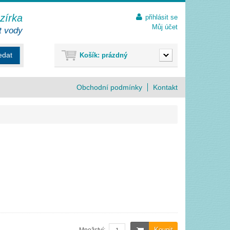
ezírka
přihlásit se
Můj účet
t vody
edat
Košík:
prázdný
Obchodní podmínky
Kontakt
Koupit