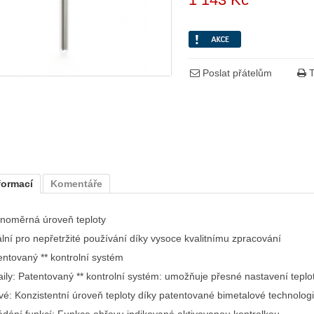
Poslat přátelům
T
formací
Komentáře
noměrná úroveň teploty
ální pro nepřetržité používání díky vysoce kvalitnímu zpracování
entovaný ** kontrolní systém
aily: Patentovaný ** kontrolní systém: umožňuje přesné nastavení teplot
livé: Konzistentní úroveň teploty díky patentované bimetalové technologi