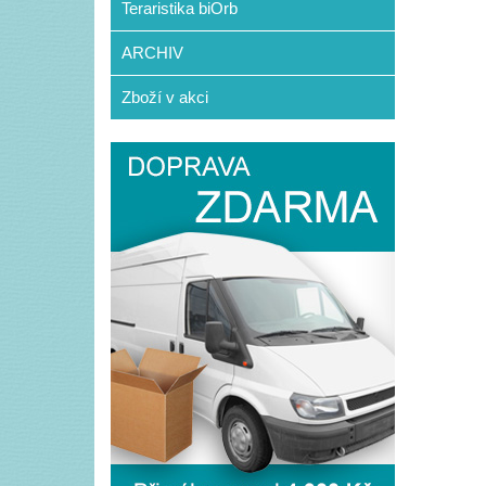
Teraristika biOrb
ARCHIV
Zboží v akci