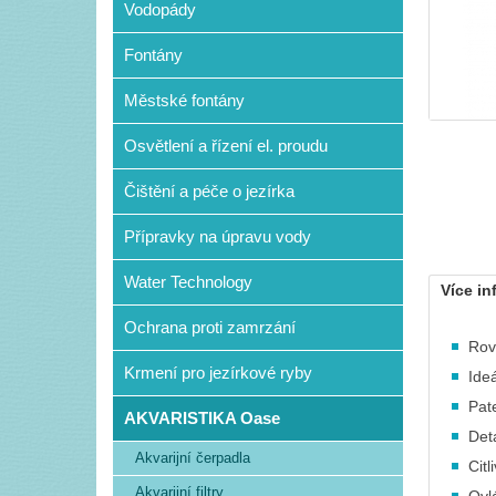
Vodopády
Fontány
Městské fontány
Osvětlení a řízení el. proudu
Čištění a péče o jezírka
Přípravky na úpravu vody
Water Technology
Více in
Ochrana proti zamrzání
Rov
Krmení pro jezírkové ryby
Ide
Pat
AKVARISTIKA Oase
Det
Akvarijní čerpadla
Cit
Akvarijní filtry