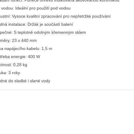
ádání funkcí: Funkce ohřevu indikovaná aktivovanou kontrolkou
 vodou: Ideální pro použití pod vodou
ustní: Vysoce kvalitní zpracování pro nepřetržité používání
dná instalace: Držák je součástí balení
pečné: S teplotně odolným křemenným sklem
měry: 23 x 440 mm
ka napájecího kabelu: 1,5 m
třeba energie: 400 W
tnost: 0,28 kg
uka: 3 roky
dné do sladké i slané vody