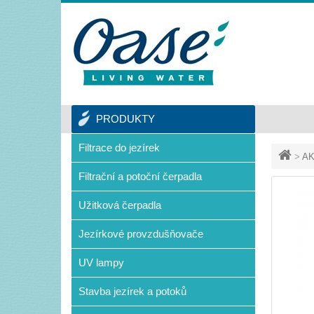
PRODUKTY
Filtrace do jezírek
>
AK
Filtrační a potoční čerpadla
Užitková čerpadla
Jezírkové provzdušňovače
UV lampy
Stavba jezírek a potoků