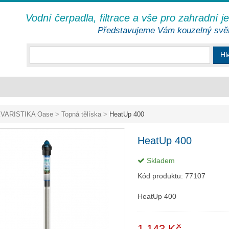
Vodní čerpadla, filtrace a vše pro zahradní j
Představujeme Vám kouzelný svě
Hl
VARISTIKA Oase
>
Topná tělíska
>
HeatUp 400
HeatUp 400
Skladem
Kód produktu:
77107
HeatUp 400
1 143 Kč