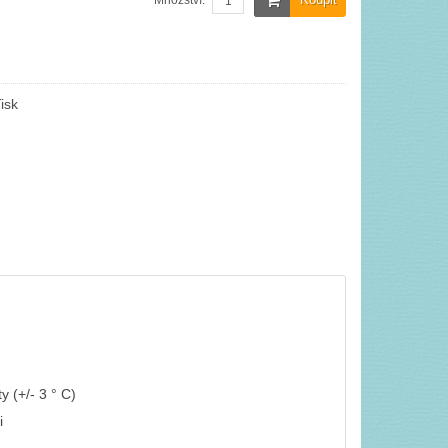
Množství:
isk
y (+/- 3 ° C)
i