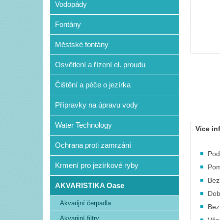
Vodopády
Fontány
Městské fontány
Osvětlení a řízení el. proudu
Čištění a péče o jezírka
Přípravky na úpravu vody
Water Technology
Více in
Ochrana proti zamrzání
Pod
Krmení pro jezírkové ryby
Pom
Bez
AKVARISTIKA Oase
Dob
Akvarijní čerpadla
Bez
Akvarijní filtry