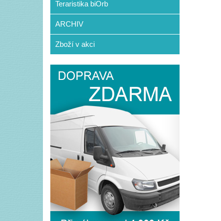
Teraristika biOrb
ARCHIV
Zboží v akci