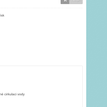
isk
né cirkulaci vody