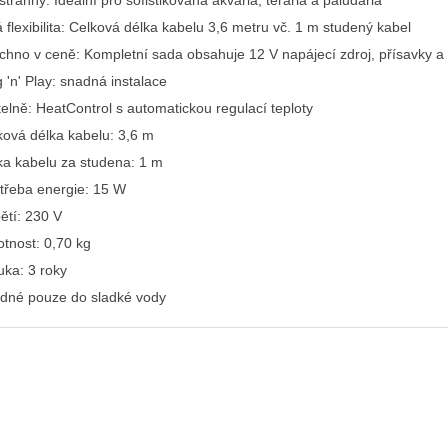
tranný: Ideální pro sofistikovaná akvária, terária a paludária
 flexibilita: Celková délka kabelu 3,6 metru vč. 1 m studený kabel
chno v ceně: Kompletní sada obsahuje 12 V napájecí zdroj, přísavky 
 'n' Play: snadná instalace
itelně: HeatControl s automatickou regulací teploty
ková délka kabelu: 3,6 m
ka kabelu za studena: 1 m
třeba energie: 15 W
ětí: 230 V
tnost: 0,70 kg
uka: 3 roky
dné pouze do sladké vody