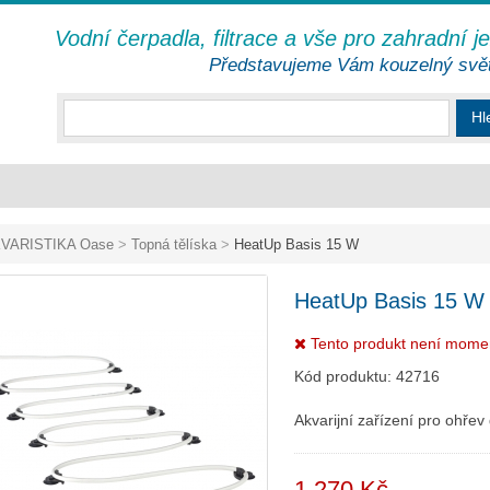
Vodní čerpadla, filtrace a vše pro zahradní j
Představujeme Vám kouzelný svě
Hl
VARISTIKA Oase
>
Topná tělíska
>
HeatUp Basis 15 W
HeatUp Basis 15 W
Tento produkt není mome
Kód produktu:
42716
Akvarijní zařízení pro ohřev
1 270 Kč