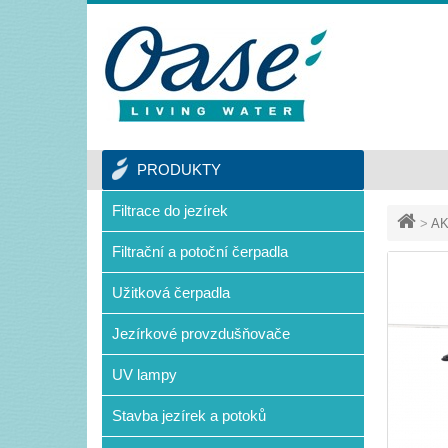
PRODUKTY
Filtrace do jezírek
>
AK
Filtrační a potoční čerpadla
Užitková čerpadla
Jezírkové provzdušňovače
UV lampy
Stavba jezírek a potoků