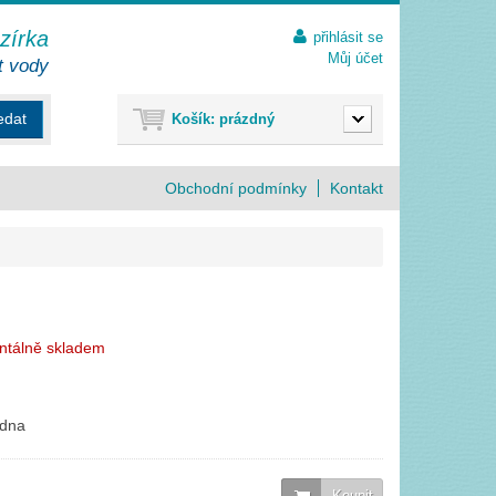
ezírka
přihlásit se
Můj účet
t vody
edat
Košík:
prázdný
Obchodní podmínky
Kontakt
ntálně skladem
 dna
Koupit