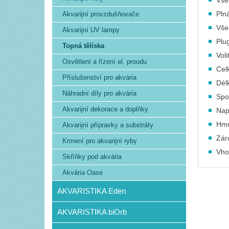
Všes
Plná
Akvarijní provzdušňovače
Vše
Akvarijní UV lampy
Plug
Topná tělíska
Vol
Osvětlení a řízení el. proudu
Cel
Příslušenství pro akvária
Dél
Náhradní díly pro akvária
Spo
Akvarijní dekorace a doplňky
Nap
Hmo
Akvarijní přípravky a substráty
Zár
Krmení pro akvarijní ryby
Vho
Skříňky pod akvária
Akvária Oase
AKVARISTIKA Eden
AKVARISTIKA biOrb