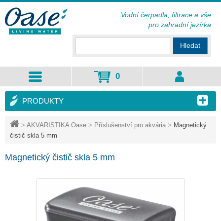
Vodní čerpadla, filtrace a vše
pro zahradní jezírka
Hledat
0
PRODUKTY
>
AKVARISTIKA Oase
>
Příslušenství pro akvária
>
Magnetický
čistič skla 5 mm
Magnetický čistič skla 5 mm