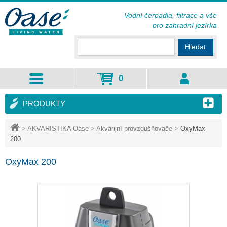
Vodní čerpadla, filtrace a vše
pro zahradní jezírka
Hledat
0
PRODUKTY
>
AKVARISTIKA Oase
>
Akvarijní provzdušňovače
>
OxyMax
200
OxyMax 200