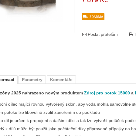
Poslat přátelům
T
formací
Parametry
Komentáře
zóny 2025 nahrazeno novým produktem
Zdroj pro potok 15000
a
oční dílec mající rovnou vytvořený sklon, aby voda mohla samovolně st
on potoku lze libovolně zvolit zanořením do podkladu
o díl je určen k propojení s dalšími dílci a tak lze vytvořit potůček podl
dý z dílů může být použit jako počáteční díky připravené přípojky na h