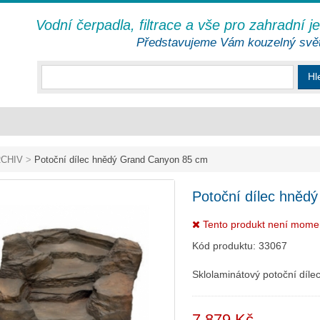
Vodní čerpadla, filtrace a vše pro zahradní j
Představujeme Vám kouzelný svě
Hl
CHIV
>
Potoční dílec hnědý Grand Canyon 85 cm
Potoční dílec hněd
Tento produkt není mome
Kód produktu:
33067
Sklolaminátový potoční díle
7 879 Kč