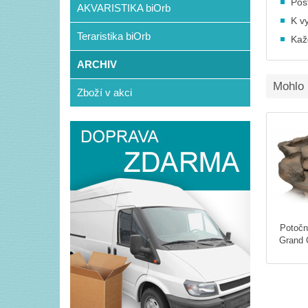
Post
AKVARISTIKA biOrb
K v
Teraristika biOrb
Kaž
ARCHIV
Mohlo 
Zboží v akci
Potočn
Grand 