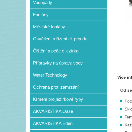
Vodopády
Fontány
Městské fontány
Osvětlení a řízení el. proudu
Čištění a péče o jezírka
Přípravky na úpravu vody
Water Technology
Více in
Ochrana proti zamrzání
Od se
Krmení pro jezírkové ryby
Pot
Skl
AKVARISTIKA Oase
Tent
AKVARISTIKA Eden
Kaž