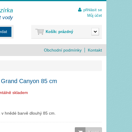
ezírka
přihlásit se
Můj účet
t vody
edat
Košík:
prázdný
Obchodní podmínky
Kontakt
ý Grand Canyon 85 cm
ntálně skladem
c v hnědé barvě dlouhý 85 cm.
Koupit