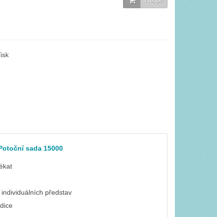
isk
Potoční sada 15000
ékat
e individuálních představ
adice