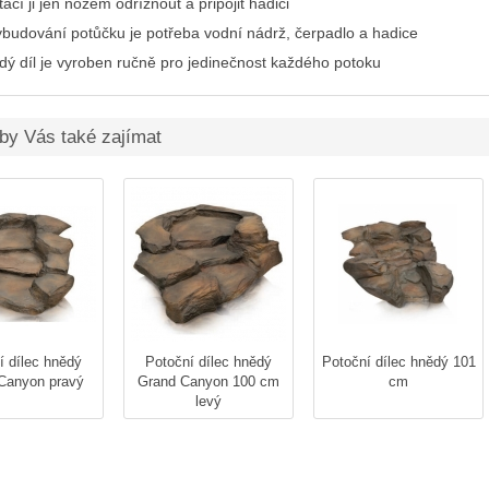
ačí ji jen nožem odříznout a připojit hadici
ybudování potůčku je potřeba vodní nádrž, čerpadlo a hadice
dý díl je vyroben ručně pro jedinečnost každého potoku
by Vás také zajímat
í dílec hnědý
Potoční dílec hnědý
Potoční dílec hnědý 101
Canyon pravý
Grand Canyon 100 cm
cm
levý