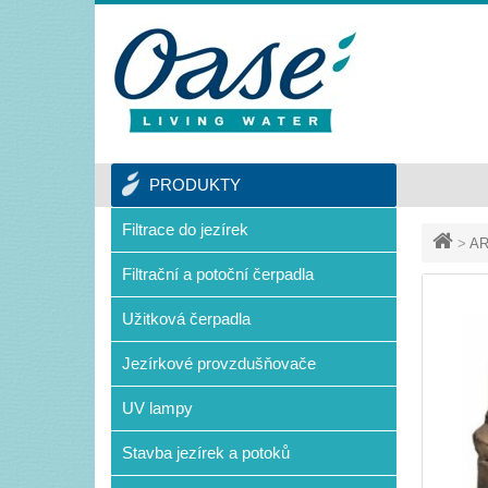
PRODUKTY
Filtrace do jezírek
>
AR
Filtrační a potoční čerpadla
Užitková čerpadla
Jezírkové provzdušňovače
UV lampy
Stavba jezírek a potoků