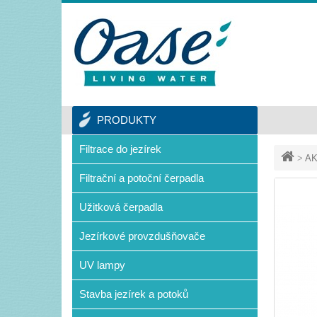
PRODUKTY
Filtrace do jezírek
>
AK
Filtrační a potoční čerpadla
Užitková čerpadla
Jezírkové provzdušňovače
UV lampy
Stavba jezírek a potoků