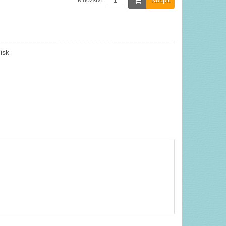
Množství:
isk