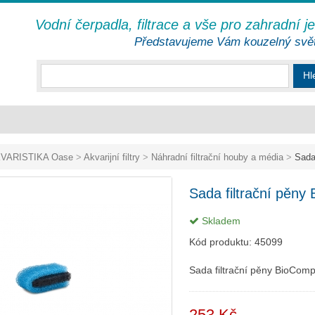
Vodní čerpadla, filtrace a vše pro zahradní j
Představujeme Vám kouzelný svě
Hl
VARISTIKA Oase
>
Akvarijní filtry
>
Náhradní filtrační houby a média
>
Sada 
Sada filtrační pěny
Skladem
Kód produktu:
45099
Sada filtrační pěny BioCom
253 Kč