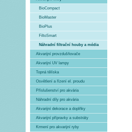
BioCompact
BioMaster
BioPlus
FiltoSmart
Náhradní filtrační houby a média
Akvarijní provzdušňovače
Akvarijní UV lampy
Topná tělíska
Osvětlení a řízení el. proudu
Příslušenství pro akvária
Náhradní díly pro akvária
Akvarijní dekorace a doplňky
Akvarijní přípravky a substráty
Krmení pro akvarijní ryby