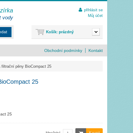
ezírka
přihlásit se
Můj účet
t vody
edat
Košík:
prázdný
Obchodní podmínky
Kontakt
filtrační pěny BioCompact 25
 BioCompact 25
pact 25
Koupit