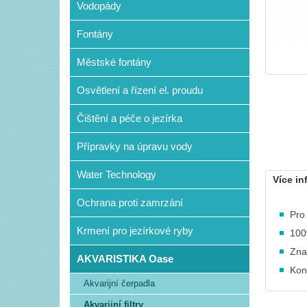
Vodopády
Fontány
Městské fontány
Osvětlení a řízení el. proudu
Čištění a péče o jezírka
Přípravky na úpravu vody
Water Technology
Více in
Ochrana proti zamrzání
Pro 
Krmení pro jezírkové ryby
100
Zna
AKVARISTIKA Oase
Kon
Akvarijní čerpadla
Akvarijní filtry