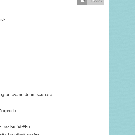
isk
programované denní scénáře
 čerpadlo
lmi malou údržbu