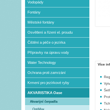
Vodopády
Fontány
Městské fontány
Osvětlení a řízení el. proudu
Čištění a péče o jezírka
Přípravky na úpravu vody
Water Technology
Více in
Ochrana proti zamrzání
Reg
Krmení pro jezírkové ryby
Vyt
Šet
AKVARISTIKA Oase
Pro
Akvarijní čerpadla
Tic
OptiMax