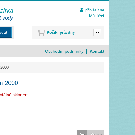
ezírka
přihlásit se
Můj účet
t vody
edat
Košík:
prázdný
Obchodní podmínky
Kontakt
 2000
m 2000
ntálně skladem
Koupit