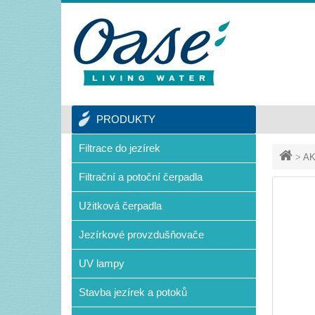
PRODUKTY
Filtrace do jezírek
>
AK
Filtrační a potoční čerpadla
Užitková čerpadla
Jezírkové provzdušňovače
UV lampy
Stavba jezírek a potoků