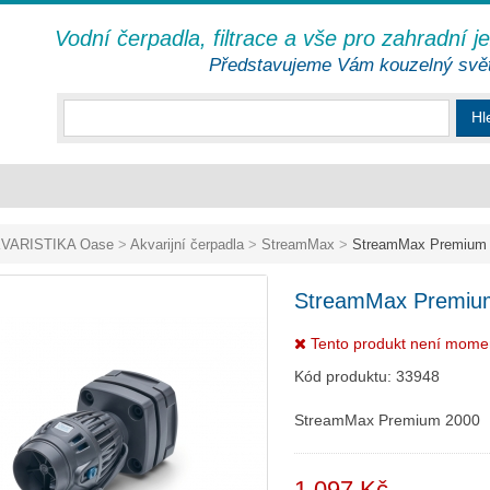
Vodní čerpadla, filtrace a vše pro zahradní j
Představujeme Vám kouzelný svě
Hl
VARISTIKA Oase
>
Akvarijní čerpadla
>
StreamMax
>
StreamMax Premium
StreamMax Premiu
Tento produkt není mome
Kód produktu:
33948
StreamMax Premium 2000
1 097 Kč