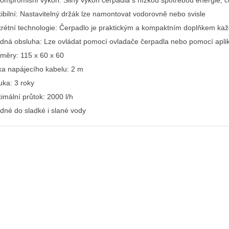
ompromisní výkon: Silný výkon čerpadla s nízkou spotřebou energie, c
xibilní: Nastavitelný držák lze namontovat vodorovně nebo svisle
krétní technologie: Čerpadlo je praktickým a kompaktním doplňkem ka
dná obsluha: Lze ovládat pomocí ovladače čerpadla nebo pomocí apli
měry: 115 x 60 x 60
ka napájecího kabelu: 2 m
uka: 3 roky
imální průtok: 2000 l/h
dné do sladké i slané vody