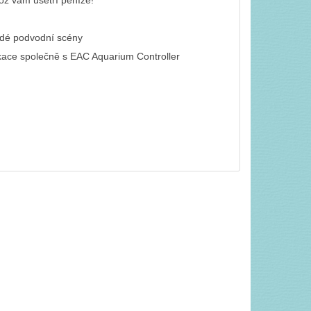
ož vám ušetří peníze!
ždé podvodní scény
kace společně s EAC Aquarium Controller