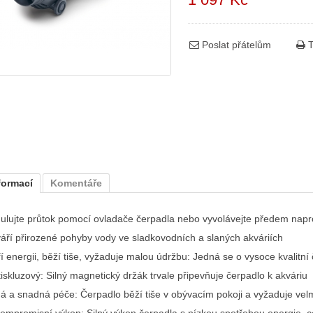
Poslat přátelům
T
formací
Komentáře
ulujte průtok pomocí ovladače čerpadla nebo vyvolávejte předem na
váří přirozené pohyby vody ve sladkovodních a slaných akváriích
ří energii, běží tiše, vyžaduje malou údržbu: Jedná se o vysoce kvalitní
tiskluzový: Silný magnetický držák trvale připevňuje čerpadlo k akváriu
há a snadná péče: Čerpadlo běží tiše v obývacím pokoji a vyžaduje ve