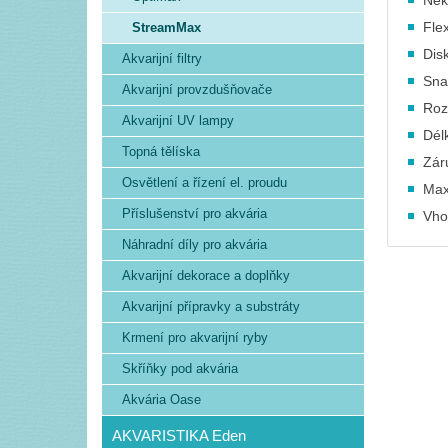
Nek
Fle
StreamMax
Dis
Akvarijní filtry
Sna
Akvarijní provzdušňovače
Roz
Akvarijní UV lampy
Dél
Topná tělíska
Zár
Osvětlení a řízení el. proudu
Max
Příslušenství pro akvária
Vho
Náhradní díly pro akvária
Akvarijní dekorace a doplňky
Akvarijní přípravky a substráty
Krmení pro akvarijní ryby
Skříňky pod akvária
Akvária Oase
AKVARISTIKA Eden