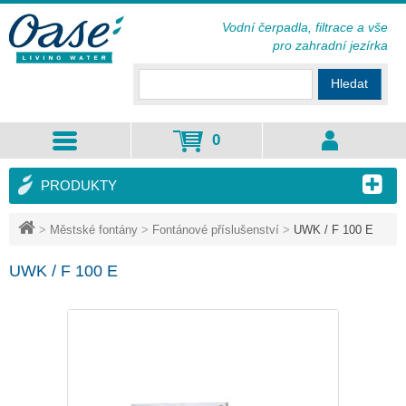
Vodní čerpadla, filtrace a vše
pro zahradní jezírka
Hledat
0
PRODUKTY
>
Městské fontány
>
Fontánové příslušenství
>
UWK / F 100 E
UWK / F 100 E