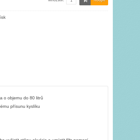
Množství:
isk
ia o objemu do 80 litrů
lému přísunu kyslíku