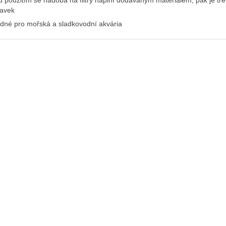
 použitím se nádoba na filtry naplní dodávaným materiálem, pak je třeba
savek
dné pro mořská a sladkovodní akvária