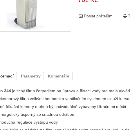
Poslat přátelům
T
formací
Parametry
Komentáře
n 344
je tichý filtr s čerpadlem na úpravu a filtraci vody pro malá akvár
ekomorový filtr s velkými houbami a ventilačním systémem slouží k trva
né filtrační komory mohou být individuálně vybaveny filtračními médii
energeticky úsporný se snadnou údržbou
noduchá regulace výstupu vody