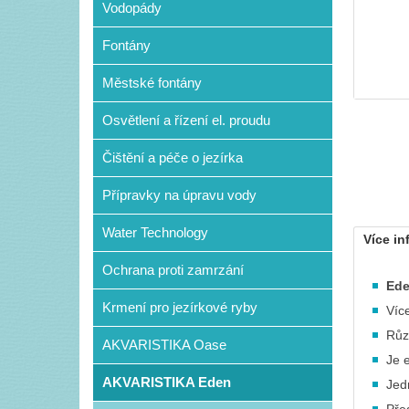
Vodopády
Fontány
Městské fontány
Osvětlení a řízení el. proudu
Čištění a péče o jezírka
Přípravky na úpravu vody
Water Technology
Více in
Ochrana proti zamrzání
Ede
Krmení pro jezírkové ryby
Víc
Růz
AKVARISTIKA Oase
Je 
AKVARISTIKA Eden
Jed