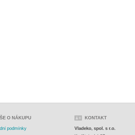
ŠE O NÁKUPU
KONTAKT
dní podmínky
Vladeko, spol. s r.o.