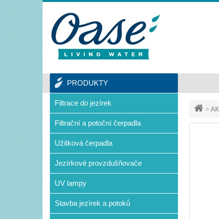
PRODUKTY
Filtrace do jezírek
>
AK
Filtrační a potoční čerpadla
Užitková čerpadla
Jezírkové provzdušňovače
UV lampy
Stavba jezírek a potoků