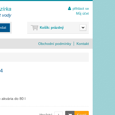
ezírka
přihlásit se
Můj účet
t vody
edat
Košík:
prázdný
Obchodní podmínky
Kontakt
44
o akvária do 80 l
Koupit