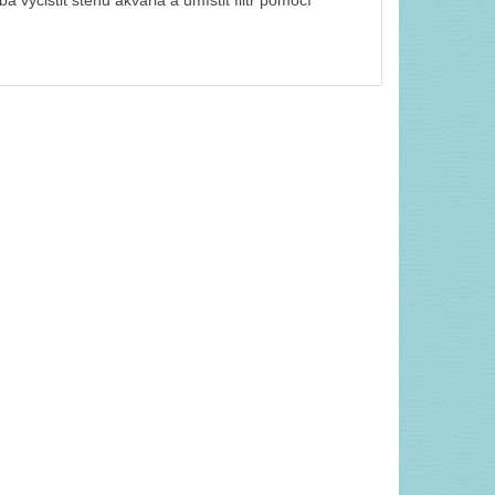
 vyčistit stěnu akvária a umístit filtr pomocí