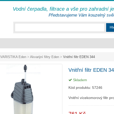
Vodní čerpadla, filtrace a vše pro zahradní j
Představujeme Vám kouzelný svě
Hl
VARISTIKA Eden
>
Akvarijní filtry Eden
>
Vnitřní filtr EDEN 344
Vnitřní filtr EDEN 3
Skladem
Kód produktu:
57246
Vnitřní vícekomorový filtr pr
761 Kč