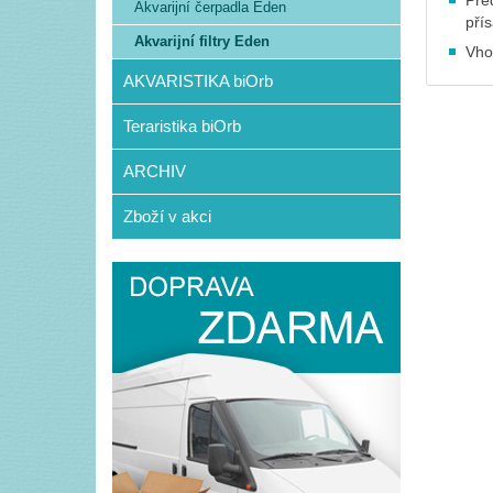
Před
Akvarijní čerpadla Eden
pří
Akvarijní filtry Eden
Vho
AKVARISTIKA biOrb
Teraristika biOrb
ARCHIV
Zboží v akci