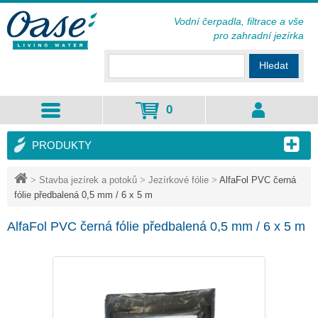
Vodní čerpadla, filtrace a vše
pro zahradní jezírka
Hledat
0
PRODUKTY
>
Stavba jezírek a potoků
>
Jezírkové fólie
>
AlfaFol PVC černá
fólie předbalená 0,5 mm / 6 x 5 m
AlfaFol PVC černá fólie předbalená 0,5 mm / 6 x 5 m