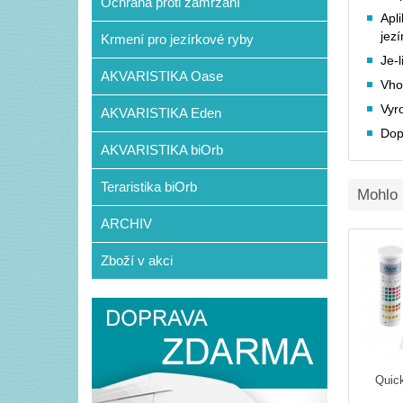
Ochrana proti zamrzání
Apl
jezí
Krmení pro jezírkové ryby
Je-
AKVARISTIKA Oase
Vho
Vyr
AKVARISTIKA Eden
Dop
AKVARISTIKA biOrb
Teraristika biOrb
Mohlo 
ARCHIV
Zboží v akci
Quick