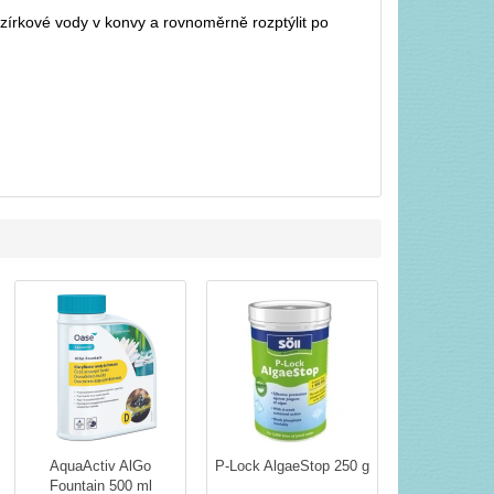
írkové vody v konvy a rovnoměrně rozptýlit po
AquaActiv AlGo
P-Lock AlgaeStop 250 g
Fountain 500 ml