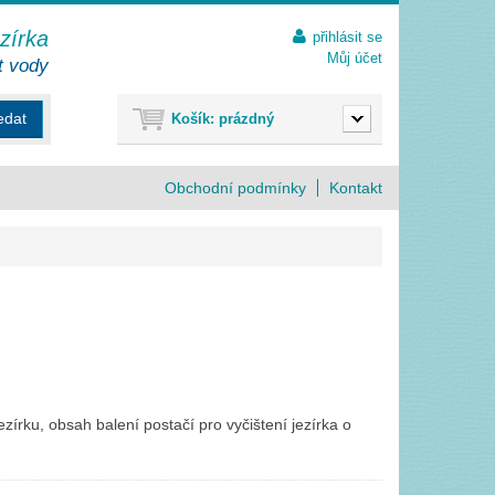
ezírka
přihlásit se
Můj účet
t vody
edat
Košík:
prázdný
Obchodní podmínky
Kontakt
jezírku, obsah balení postačí pro vyčištení jezírka o