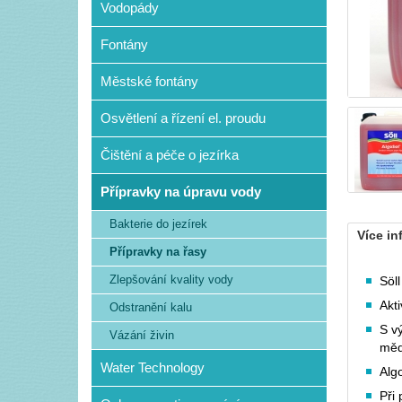
Vodopády
Fontány
Městské fontány
Osvětlení a řízení el. proudu
Čištění a péče o jezírka
Přípravky na úpravu vody
Bakterie do jezírek
Více in
Přípravky na řasy
Zlepšování kvality vody
Söl
Akt
Odstranění kalu
S v
Vázání živin
měd
Water Technology
Alg
Při