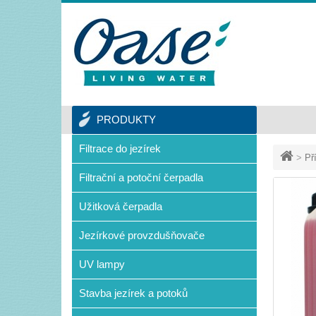
PRODUKTY
Filtrace do jezírek
>
Př
Filtrační a potoční čerpadla
Užitková čerpadla
Jezírkové provzdušňovače
UV lampy
Stavba jezírek a potoků