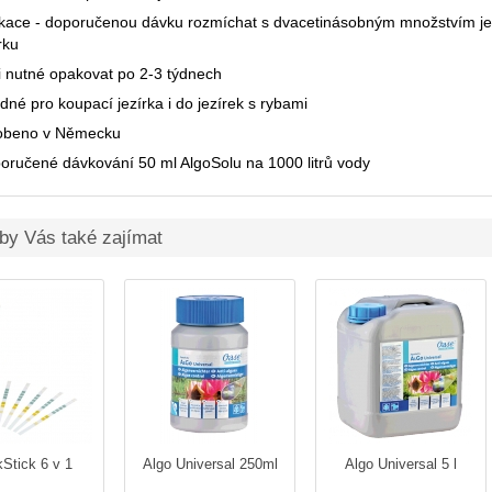
ikace - doporučenou dávku rozmíchat s dvacetinásobným množstvím jez
rku
li nutné opakovat po 2-3 týdnech
dné pro koupací jezírka i do jezírek s rybami
obeno v Německu
oručené dávkování 50 ml AlgoSolu na 1000 litrů vody
by Vás také zajímat
Stick 6 v 1
Algo Universal 250ml
Algo Universal 5 l