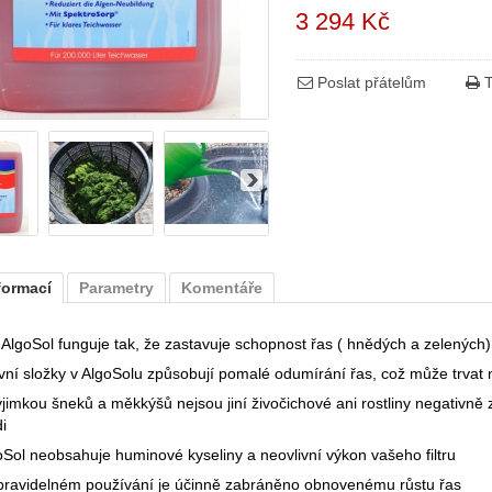
3 294 Kč
Poslat přátelům
T
formací
Parametry
Komentáře
l AlgoSol funguje tak, že zastavuje schopnost řas ( hnědých a zelených
ivní složky v AlgoSolu způsobují pomalé odumírání řas, což může trvat 
ýjimkou šneků a měkkýšů nejsou jiní živočichové ani rostliny negativně
i
oSol neobsahuje huminové kyseliny a neovlivní výkon vašeho filtru
 pravidelném používání je účinně zabráněno obnovenému růstu řas