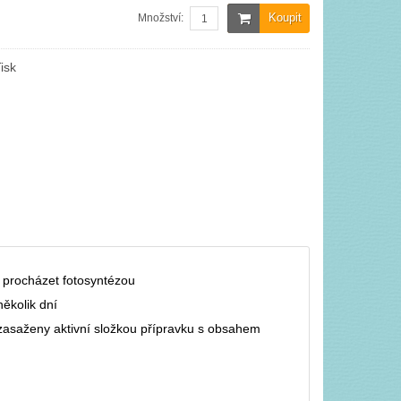
Koupit
Množství:
isk
) procházet fotosyntézou
několik dní
 zasaženy aktivní složkou přípravku s obsahem