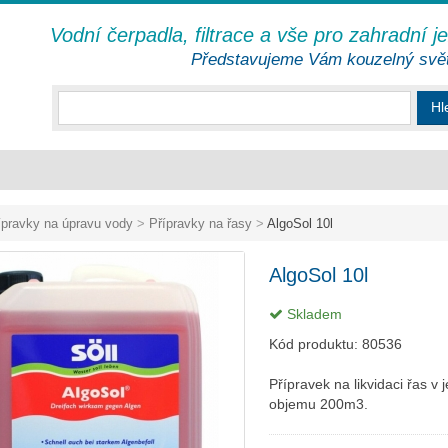
Vodní čerpadla, filtrace a vše pro zahradní j
Představujeme Vám kouzelný svě
Hl
ípravky na úpravu vody
>
Přípravky na řasy
>
AlgoSol 10l
AlgoSol 10l
Skladem
Kód produktu:
80536
Přípravek na likvidaci řas v 
objemu 200m3.