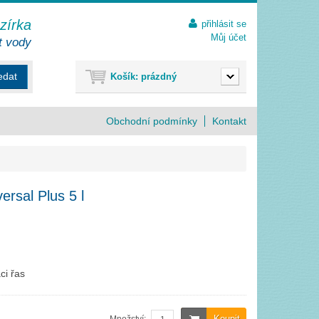
ezírka
přihlásit se
Můj účet
t vody
edat
Košík:
prázdný
Obchodní podmínky
Kontakt
ersal Plus 5 l
ci řas
Koupit