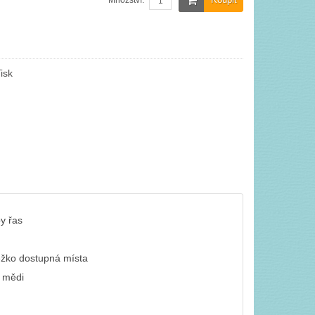
Množství:
isk
py řas
těžko dostupná místa
y mědi