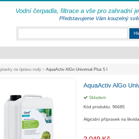
Vodní čerpadla, filtrace a vše pro zahradní j
Představujeme Vám kouzelný svě
Hl
ípravky na úpravu vody
>
AquaActiv AlGo Universal Plus 5 l
AquaActiv AlGo Univ
Skladem
Kód produktu:
96685
Algicidní přípravek na likvida
3 049 Kč