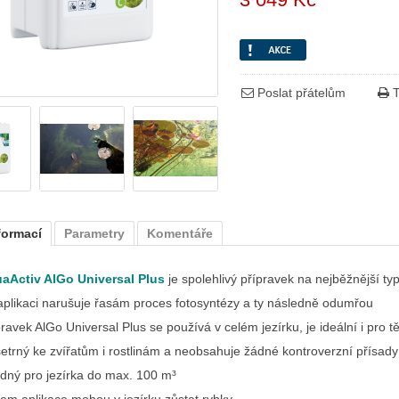
Poslat přátelům
T
formací
Parametry
Komentáře
aActiv AlGo Universal Plus
je spolehlivý přípravek na nejběžnější ty
 aplikaci narušuje řasám proces fotosyntézy a ty následně odumřou
pravek AlGo Universal Plus se používá v celém jezírku, je ideální i pro 
šetrný ke zvířatům i rostlinám a neobsahuje žádné kontroverzní přísad
dný pro jezírka do max. 100 m³