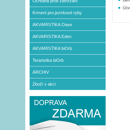
Běh
Ochrana proti zamrzání
Úči
Krmení pro jezírkové ryby
AKVARISTIKA Oase
AKVARISTIKA Eden
AKVARISTIKA biOrb
Teraristika biOrb
ARCHIV
Zboží v akci