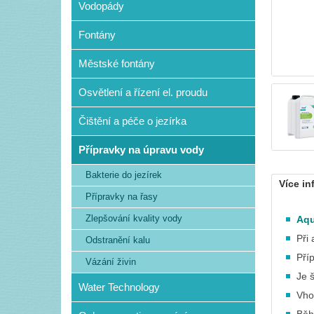
Vodopády
Fontány
Městské fontány
Osvětlení a řízení el. proudu
Čištění a péče o jezírka
Přípravky na úpravu vody
Bakterie do jezírek
Více in
Přípravky na řasy
Zlepšování kvality vody
Aqu
Při
Odstranění kalu
Pří
Vázání živin
Je 
Water Technology
Vho