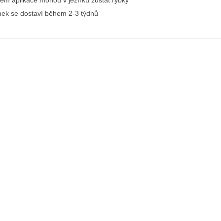
em aplikace mohou v jezírku zůstat rybky
nek se dostaví během 2-3 týdnů