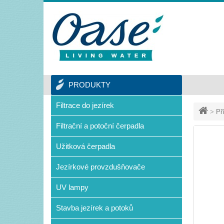
PRODUKTY
Filtrace do jezírek
>
Př
Filtrační a potoční čerpadla
Užitková čerpadla
Jezírkové provzdušňovače
UV lampy
Stavba jezírek a potoků